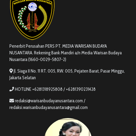
Penerbit Perusahan PERS PT. MEDIA WARISAN BUDAYA
NUSANTARA. Rekening Bank Mandiri a/n Media Warisan Budaya
Nusantara (1660-0029-5807-2)
Jl. Siaga II No. 11 RT. 005, RW. 005, Pejaten Barat, Pasar Minggu,
Jakarta Selatan
HOTLINE +6281318925808 / +6281390231428
redaksi@warisanbudayanusantara.com /
redaksi.warisanbudayanusantara@gmail.com