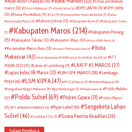
Bank Mandiri
(33)
Abah Anton Charliyan
(14)
Dinas pendidikan
DPP LKKN
maros
(12)
DPP LANTIK
(11)
Dinsos Makassar
(7)
Disdik Sulsel
(6)
(13)
Dunia Pendidikan
(11)
G20
(7)
Hasanuddin Husni Abdullah
(7)
Jalan
Kabinet Jokowi
(12)
Maminasata Maros
(7)
Kabupaten Bone
(7)
Kabupaten Gowa
Kabupaten Maros
(214)
Kabupaten Pinrang
(7)
(15)
Kabupaten Takalar
(12)
Kabupaten Wajo
(12)
Kasus KONI Maros
(6)
Kota
Kecamatan Maros Baru
(13)
Korem 071/Wijayakusuma
(6)
Makassar
(43)
KTT
Koti Mahatidana PP MPW Sulsel
(6)
KPKNL PALOPO
(6)
LAKI P 45 MAROS
(27)
ASEAN 2022
(10)
Lahan di Lantebung
(11)
Lapas kelas IIB Maros
(21)
LBH SPK MAROS
(18)
Lembaga
LSM KIPFA
(47)
PHLH
(16)
Pemkot Makassar
(8)
MTQ di Maros
(7)
Polda Maluku
Pengadilan Negeri Makassar
(8)
pertambangan
(7)
Pilkada Gowa
(6)
Polda Sulsel
(69)
Polres Gowa
(31)
(12)
Polres Maros
Sengeketa Lahan
Ryan Latief
(16)
(11)
PT AMANAH FINANCE
(9)
Sulsel
(46)
Suara Panrita Keadilan
(26)
Sertifikat PTSL
(7)
Salam Pembaca