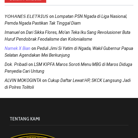
on
𝘠𝘖𝘏𝘈𝘕𝘌𝘚 𝘌𝘓𝘌𝘛𝘙𝘐𝘜𝘚
Lompatan PSN Ngada di Liga Nasional,
Pemda Ngada Pastikan Tak Tinggal Diam
on
Imanuel
Dari Sikka Flores, Mo’an Teka Iku Sang Revolusioner Buta
Huruf Pendobrak Feodalisme dan Kolonialisme
on
Namek X Bian
Peduli Jimi Si Yatim di Ngada, Wakil Gubernur Papua
Selatan Agendakan Mei Berkunjung
on
Dok. Pribadi
LSM KIPFA Maros Soroti Menu MBG di Maros Diduga
Penyedia Cari Untung
on
ALVIN MOKOGINTA
Cukup Daftar Lewat HP, SKCK Langsung Jadi
di Polres Tolitoli
TENTANG KAMI