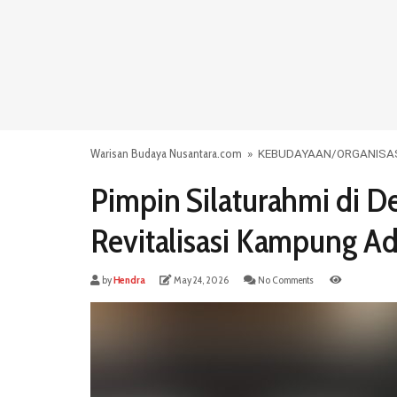
Warisan Budaya Nusantara.com
»
KEBUDAYAAN
/
ORGANISA
Pimpin Silaturahmi di D
Revitalisasi Kampung Ad
by
Hendra
May 24, 2026
No Comments