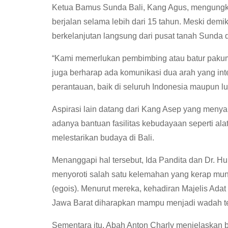
Ketua Bamus Sunda Bali, Kang Agus, mengungka
berjalan selama lebih dari 15 tahun. Meski de
berkelanjutan langsung dari pusat tanah Sunda 
“Kami memerlukan pembimbing atau batur pakuma
juga berharap ada komunikasi dua arah yang in
perantauan, baik di seluruh Indonesia maupun lu
Aspirasi lain datang dari Kang Asep yang menya
adanya bantuan fasilitas kebudayaan seperti al
melestarikan budaya di Bali.
Menanggapi hal tersebut, Ida Pandita dan Dr. 
menyoroti salah satu kelemahan yang kerap muncu
(egois). Menurut mereka, kehadiran Majelis Ad
Jawa Barat diharapkan mampu menjadi wadah te
Sementara itu, Abah Anton Charly menjelaskan