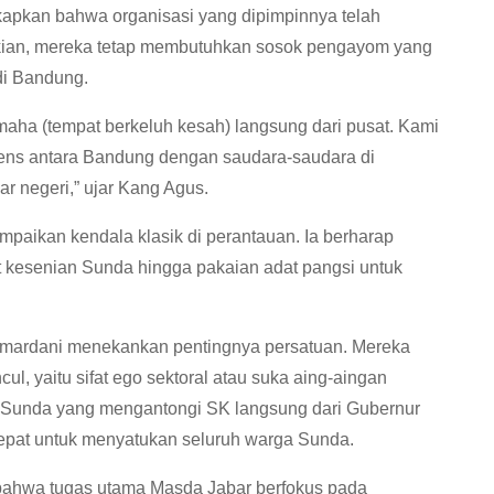
pkan bahwa organisasi yang dipimpinnya telah
mikian, mereka tetap membutuhkan sosok pengayom yang
di Bandung.
ha (tempat berkeluh kesah) langsung dari pusat. Kami
tens antara Bandung dengan saudara-saudara di
ar negeri,” ujar Kang Agus.
mpaikan kendala klasik di perantauan. Ia berharap
at kesenian Sunda hingga pakaian adat pangsi untuk
Humardani menekankan pentingnya persatuan. Mereka
l, yaitu sifat ego sektoral atau suka aing-aingan
at Sunda yang mengantongi SK langsung dari Gubernur
pat untuk menyatukan seluruh warga Sunda.
 bahwa tugas utama Masda Jabar berfokus pada