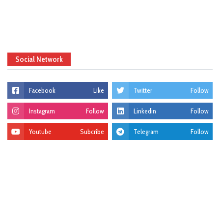
Social Network
Facebook
Like
Twitter
Follow
Instagram
Follow
Linkedin
Follow
Youtube
Subcribe
Telegram
Follow