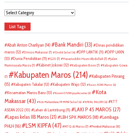
Categories
List Tags
Bank Mandiri
(33)
Abah Anton Charliyan
(14)
Dinas pendidikan
DPP LKKN
maros
(12)
DPP LANTIK
(11)
Dinsos Makassar
(7)
Disdik Sulsel
(6)
(13)
Dunia Pendidikan
(11)
G20
(7)
Hasanuddin Husni Abdullah
(7)
Jalan
Kabinet Jokowi
(12)
Maminasata Maros
(7)
Kabupaten Bone
(7)
Kabupaten Gowa
Kabupaten Maros
(214)
Kabupaten Pinrang
(7)
(15)
Kabupaten Takalar
(12)
Kabupaten Wajo
(12)
Kasus KONI Maros
(6)
Kota
Kecamatan Maros Baru
(13)
Korem 071/Wijayakusuma
(6)
Makassar
(43)
KTT
Koti Mahatidana PP MPW Sulsel
(6)
KPKNL PALOPO
(6)
LAKI P 45 MAROS
(27)
ASEAN 2022
(10)
Lahan di Lantebung
(11)
Lapas kelas IIB Maros
(21)
LBH SPK MAROS
(18)
Lembaga
LSM KIPFA
(47)
PHLH
(16)
Pemkot Makassar
(8)
MTQ di Maros
(7)