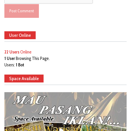
User Online
22 Users
Online
1 User
Browsing This Page.
Users:
1 Bot
Space Available