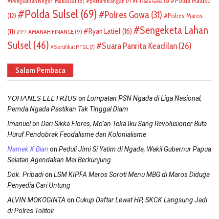
Polda Maluku
Pengadilan Negeri Makassar
(8)
pertambangan
(7)
Pilkada Gowa
(6)
Polda Sulsel
(69)
Polres Gowa
(31)
(12)
Polres Maros
Sengeketa Lahan
Ryan Latief
(16)
(11)
PT AMANAH FINANCE
(9)
Sulsel
(46)
Suara Panrita Keadilan
(26)
Sertifikat PTSL
(7)
Salam Pembaca
on
𝘠𝘖𝘏𝘈𝘕𝘌𝘚 𝘌𝘓𝘌𝘛𝘙𝘐𝘜𝘚
Lompatan PSN Ngada di Liga Nasional,
Pemda Ngada Pastikan Tak Tinggal Diam
on
Imanuel
Dari Sikka Flores, Mo’an Teka Iku Sang Revolusioner Buta
Huruf Pendobrak Feodalisme dan Kolonialisme
on
Namek X Bian
Peduli Jimi Si Yatim di Ngada, Wakil Gubernur Papua
Selatan Agendakan Mei Berkunjung
on
Dok. Pribadi
LSM KIPFA Maros Soroti Menu MBG di Maros Diduga
Penyedia Cari Untung
on
ALVIN MOKOGINTA
Cukup Daftar Lewat HP, SKCK Langsung Jadi
di Polres Tolitoli