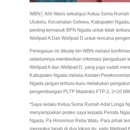
WBN│ Ahli Waris sekaligus Ketua Soma Rumah 
Ulubelu, Kecamatan Golewa, Kabupaten Ngada, 
penting termasuk BPN Ngada untuk tidak terburu
Wellpad A Dan Wellpad D untuk rencana peng
Penegasan ini dikutip tim WBN melalui konfirmas
sebelumnya memberikan informasi pengaduan terk
Wellpad A dan Wellpad D, yang juga sudah mer
Kabupaten Ngada melalui Asisten Perekonomia
Ngada jangan terburu-buru melakukan pengukura
pengembangan PLTP Mataloko FTP-2, 2×10 M
“Saya selaku Ketua Soma Rumah Adat Longa Nge
menyampaikan protes saya kepada Pemda Ngad
Ngada, Pa Hironimus Reba Watu. Para pihak ter
mengukur tanah di dua lokasi itu, yaitu Wellpad