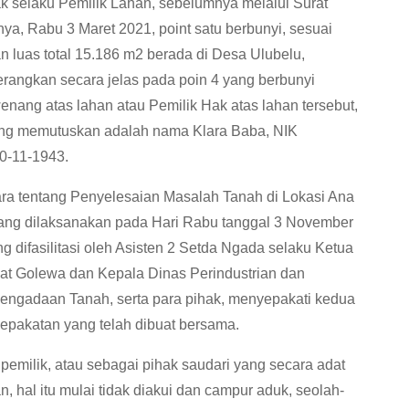
ak selaku Pemilik Lahan, sebelumnya melalui Surat
ya, Rabu 3 Maret 2021, point satu berbunyi, sesuai
n luas total 15.186 m2 berada di Desa Ulubelu,
angkan secara jelas pada poin 4 yang berbunyi
ng atas lahan atau Pemilik Hak atas lahan tersebut,
yang memutuskan adalah nama Klara Baba, NIK
0-11-1943.
cara tentang Penyelesaian Masalah Tanah di Lokasi Ana
yang dilaksanakan pada Hari Rabu tanggal 3 November
g difasilitasi oleh Asisten 2 Setda Ngada selaku Ketua
t Golewa dan Kepala Dinas Perindustrian dan
engadaan Tanah, serta para pihak, menyepakati kedua
esepakatan yang telah dibuat bersama.
pemilik, atau sebagai pihak saudari yang secara adat
, hal itu mulai tidak diakui dan campur aduk, seolah-