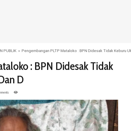
N PUBLIK
»
Pengembangan PLTP Mataloko : BPN Didesak Tidak Keburu Uk
aloko : BPN Didesak Tidak
 Dan D
mments