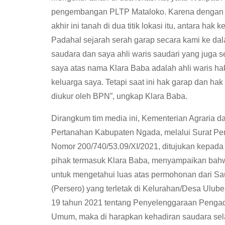
pengembangan PLTP Mataloko. Karena dengan 
akhir ini tanah di dua titik lokasi itu, antara hak
Padahal sejarah serah garap secara kami ke dala
saudara dan saya ahli waris saudari yang juga s
saya atas nama Klara Baba adalah ahli waris h
keluarga saya. Tetapi saat ini hak garap dan hak
diukur oleh BPN”, ungkap Klara Baba.
Dirangkum tim media ini, Kementerian Agraria 
Pertanahan Kabupaten Ngada, melalui Surat P
Nomor 200/740/53.09/XI/2021, ditujukan kepada
pihak termasuk Klara Baba, menyampaikan bah
untuk mengetahui luas atas permohonan dari S
(Persero) yang terletak di Kelurahan/Desa Ulu
19 tahun 2021 tentang Penyelenggaraan Penga
Umum, maka di harapkan kehadiran saudara sel