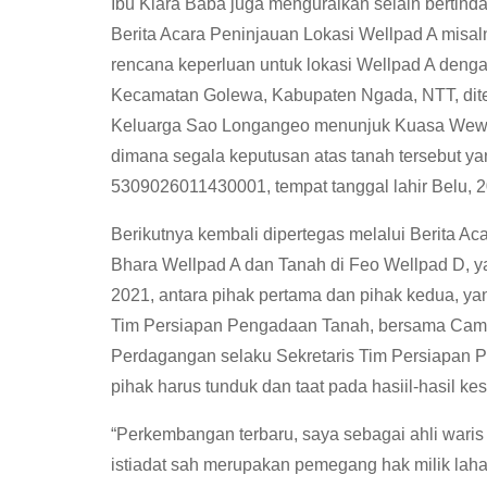
Ibu Klara Baba juga menguraikan selain bertind
Berita Acara Peninjauan Lokasi Wellpad A misaln
rencana keperluan untuk lokasi Wellpad A denga
Kecamatan Golewa, Kabupaten Ngada, NTT, diter
Keluarga Sao Longangeo menunjuk Kuasa Wewena
dimana segala keputusan atas tanah tersebut 
5309026011430001, tempat tanggal lahir Belu, 2
Berikutnya kembali dipertegas melalui Berita A
Bhara Wellpad A dan Tanah di Feo Wellpad D, 
2021, antara pihak pertama dan pihak kedua, yan
Tim Persiapan Pengadaan Tanah, bersama Cama
Perdagangan selaku Sekretaris Tim Persiapan P
pihak harus tunduk dan taat pada hasiil-hasil k
“Perkembangan terbaru, saya sebagai ahli waris 
istiadat sah merupakan pemegang hak milik lahan