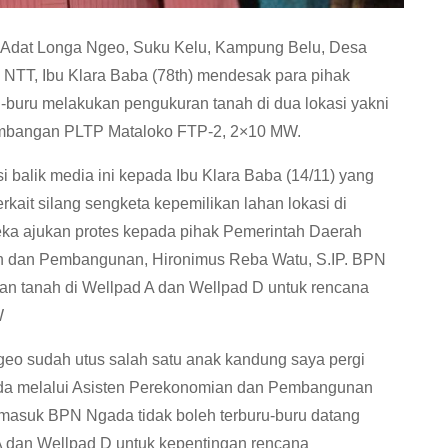
Adat Longa Ngeo, Suku Kelu, Kampung Belu, Desa
NTT, Ibu Klara Baba (78th) mendesak para pihak
-buru melakukan pengukuran tanah di dua lokasi yakni
embangan PLTP Mataloko FTP-2, 2×10 MW.
i balik media ini kepada Ibu Klara Baba (14/11) yang
ait silang sengketa kepemilikan lahan lokasi di
eka ajukan protes kepada pihak Pemerintah Daerah
n dan Pembangunan, Hironimus Reba Watu, S.IP. BPN
n tanah di Wellpad A dan Wellpad D untuk rencana
W
o sudah utus salah satu anak kandung saya pergi
a melalui Asisten Perekonomian dan Pembangunan
masuk BPN Ngada tidak boleh terburu-buru datang
 A dan Wellpad D untuk kepentingan rencana