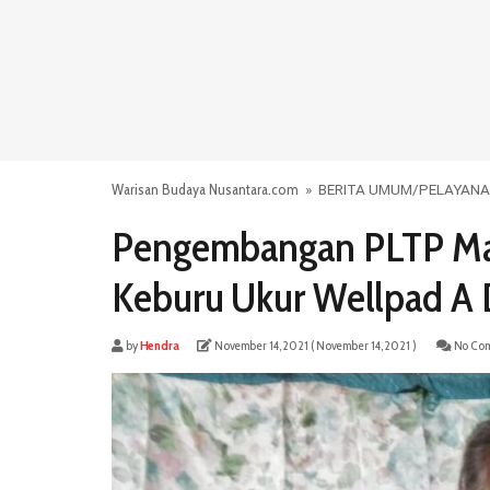
Warisan Budaya Nusantara.com
»
BERITA UMUM
/
PELAYANA
Pengembangan PLTP Mat
Keburu Ukur Wellpad A
by
Hendra
November 14, 2021
( November 14, 2021 )
No Co