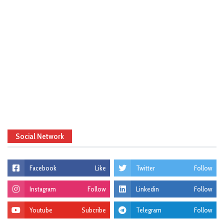
Social Network
Facebook
Like
Twitter
Follow
Instagram
Follow
Linkedin
Follow
Youtube
Subcribe
Telegram
Follow