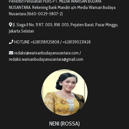
Penerbit Perusahan PERS PT. MEDIA WARISAN BUDAYA
NUSANTARA. Rekening Bank Mandiri a/n Media Warisan Budaya
Nusantara (1660-0029-5807-2)
Jl. Siaga II No. 11 RT. 005, RW. 005, Pejaten Barat, Pasar Minggu,
Jakarta Selatan
HOTLINE +6281318925808 / +6281390231428
redaksi@warisanbudayanusantara.com /
redaksi.warisanbudayanusantara@gmail.com
NENI (ROSSA)