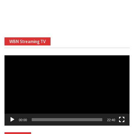
WBN Streaming TV
Video
Player
00:00
22:40