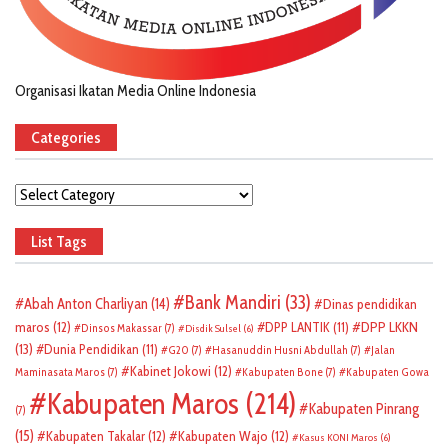
Organisasi Ikatan Media Online Indonesia
Categories
Categories
List Tags
Bank Mandiri
(33)
Abah Anton Charliyan
(14)
Dinas pendidikan
DPP LKKN
maros
(12)
DPP LANTIK
(11)
Dinsos Makassar
(7)
Disdik Sulsel
(6)
(13)
Dunia Pendidikan
(11)
G20
(7)
Hasanuddin Husni Abdullah
(7)
Jalan
Kabinet Jokowi
(12)
Maminasata Maros
(7)
Kabupaten Bone
(7)
Kabupaten Gowa
Kabupaten Maros
(214)
Kabupaten Pinrang
(7)
(15)
Kabupaten Takalar
(12)
Kabupaten Wajo
(12)
Kasus KONI Maros
(6)