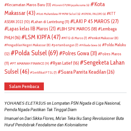
Kota
Kecamatan Maros Baru
(13)
Korem 071/Wijayakusuma
(6)
Makassar
(43)
KTT
Koti Mahatidana PP MPW Sulsel
(6)
KPKNL PALOPO
(6)
LAKI P 45 MAROS
(27)
ASEAN 2022
(10)
Lahan di Lantebung
(11)
Lapas kelas IIB Maros
(21)
LBH SPK MAROS
(18)
Lembaga
LSM KIPFA
(47)
PHLH
(16)
Pemkot Makassar
(8)
MTQ di Maros
(7)
Polda Maluku
Pengadilan Negeri Makassar
(8)
pertambangan
(7)
Pilkada Gowa
(6)
Polda Sulsel
(69)
Polres Gowa
(31)
(12)
Polres Maros
Sengeketa Lahan
Ryan Latief
(16)
(11)
PT AMANAH FINANCE
(9)
Sulsel
(46)
Suara Panrita Keadilan
(26)
Sertifikat PTSL
(7)
Salam Pembaca
on
𝘠𝘖𝘏𝘈𝘕𝘌𝘚 𝘌𝘓𝘌𝘛𝘙𝘐𝘜𝘚
Lompatan PSN Ngada di Liga Nasional,
Pemda Ngada Pastikan Tak Tinggal Diam
on
Imanuel
Dari Sikka Flores, Mo’an Teka Iku Sang Revolusioner Buta
Huruf Pendobrak Feodalisme dan Kolonialisme