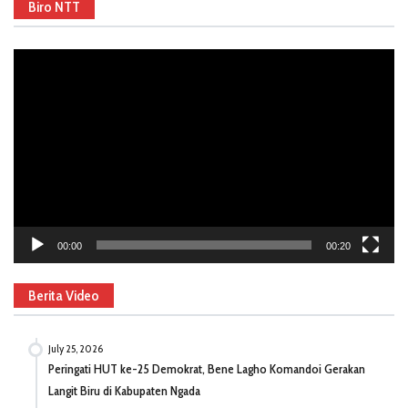
Biro NTT
Video
Player
00:00
00:20
Berita Video
July 25, 2026
Peringati HUT ke-25 Demokrat, Bene Lagho Komandoi Gerakan
Langit Biru di Kabupaten Ngada