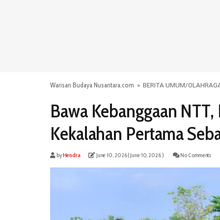
Warisan Budaya Nusantara.com
»
BERITA UMUM
/
OLAHRAG
Bawa Kebanggaan NTT, 
Kekalahan Pertama Seba
by
Hendra
June 10, 2026
( June 10, 2026 )
No Comments