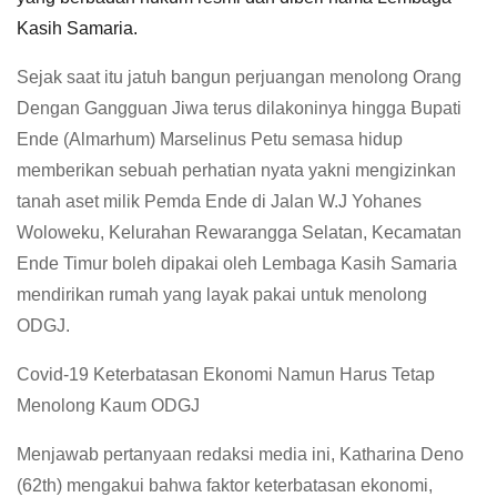
Kasih Samaria.
Sejak saat itu jatuh bangun perjuangan menolong Orang
Dengan Gangguan Jiwa terus dilakoninya hingga Bupati
Ende (Almarhum) Marselinus Petu semasa hidup
memberikan sebuah perhatian nyata yakni mengizinkan
tanah aset milik Pemda Ende di Jalan W.J Yohanes
Woloweku, Kelurahan Rewarangga Selatan, Kecamatan
Ende Timur boleh dipakai oleh Lembaga Kasih Samaria
mendirikan rumah yang layak pakai untuk menolong
ODGJ.
Covid-19 Keterbatasan Ekonomi Namun Harus Tetap
Menolong Kaum ODGJ
Menjawab pertanyaan redaksi media ini, Katharina Deno
(62th) mengakui bahwa faktor keterbatasan ekonomi,