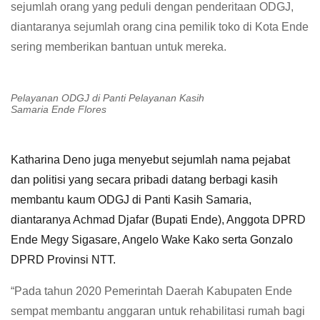
sejumlah orang yang peduli dengan penderitaan ODGJ,
diantaranya sejumlah orang cina pemilik toko di Kota Ende
sering memberikan bantuan untuk mereka.
Pelayanan ODGJ di Panti Pelayanan Kasih
Samaria Ende Flores
Katharina Deno juga menyebut sejumlah nama pejabat
dan politisi yang secara pribadi datang berbagi kasih
membantu kaum ODGJ di Panti Kasih Samaria,
diantaranya Achmad Djafar (Bupati Ende), Anggota DPRD
Ende Megy Sigasare, Angelo Wake Kako serta Gonzalo
DPRD Provinsi NTT.
“Pada tahun 2020 Pemerintah Daerah Kabupaten Ende
sempat membantu anggaran untuk rehabilitasi rumah bagi