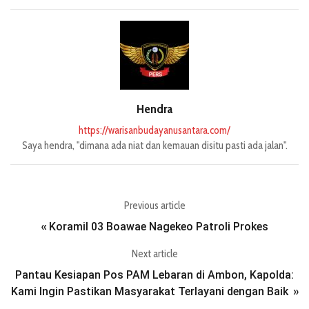
Hendra
https://warisanbudayanusantara.com/
Saya hendra, "dimana ada niat dan kemauan disitu pasti ada jalan".
Previous article
Koramil 03 Boawae Nagekeo Patroli Prokes
«
Next article
Pantau Kesiapan Pos PAM Lebaran di Ambon, Kapolda:
Kami Ingin Pastikan Masyarakat Terlayani dengan Baik
»