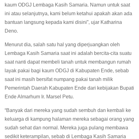
kaum ODGJ Lembaga Kasih Samaria. Namun untuk saat
ini atau selanjutnya, kami belum ketahui apakah akan ada
bantuan langsung kepada kami disini”, ujar Katharina
Deno.
Menurut dia, salah satu hal yang diperjuangkan oleh
Lembaga Kasih Samaria saat ini adalah bercita-cita suatu
saat nanti dapat membeli tanah untuk membangun rumah
layak pakai bagi kaum ODGJ di Kabupaten Ende, sebab
saat ini masih bersifat numpang pakai tanah milik
Pemerintah Daerah Kabupaten Ende dari kebijakan Bupati
Ende Almarhum Ir. Marsel Petu.
“Banyak dari mereka yang sudah sembuh dan kembali ke
keluarga di kampung halaman mereka sebagai orang yang
sudah sehat dan normal. Mereka juga pulang membawa
sedikit keterampilan, sebab di Lembaga Kasih Samaria