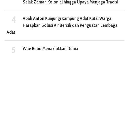
Sejak Zaman Kolonial hingga Upaya Menjaga Tradisi
Abah Anton Kunjungi Kampung Adat Kuta: Warga
Harapkan Solusi Air Bersih dan Penguatan Lembaga
Adat
Wae Rebo Menaklukkan Dunia