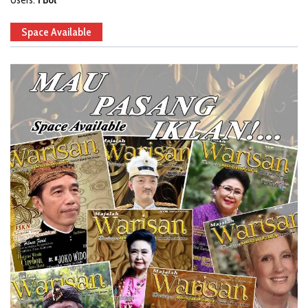
Space Available