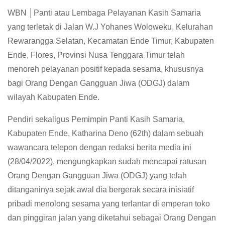
WBN │Panti atau Lembaga Pelayanan Kasih Samaria
yang terletak di Jalan W.J Yohanes Woloweku, Kelurahan
Rewarangga Selatan, Kecamatan Ende Timur, Kabupaten
Ende, Flores, Provinsi Nusa Tenggara Timur telah
menoreh pelayanan positif kepada sesama, khususnya
bagi Orang Dengan Gangguan Jiwa (ODGJ) dalam
wilayah Kabupaten Ende.
Pendiri sekaligus Pemimpin Panti Kasih Samaria,
Kabupaten Ende, Katharina Deno (62th) dalam sebuah
wawancara telepon dengan redaksi berita media ini
(28/04/2022), mengungkapkan sudah mencapai ratusan
Orang Dengan Gangguan Jiwa (ODGJ) yang telah
ditanganinya sejak awal dia bergerak secara inisiatif
pribadi menolong sesama yang terlantar di emperan toko
dan pinggiran jalan yang diketahui sebagai Orang Dengan