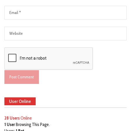
User Online
28 Users
Online
1 User
Browsing This Page.
Users:
1 Bot