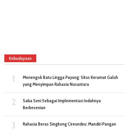
Kebudayaan
Menengok Batu Lingga Payung: Situs Keramat Galuh
yang Menyimpan Rahasia Nusantara
Saba Seni Sebagai Implementasi Indahnya
Berkesenian
Rahasia Beras Singkong Cireundeu: Mandiri Pangan