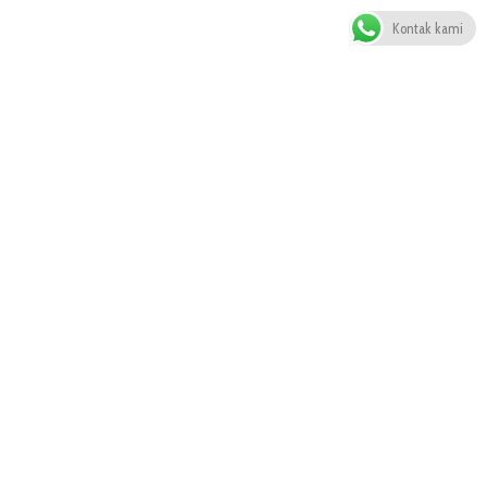
Kontak kami