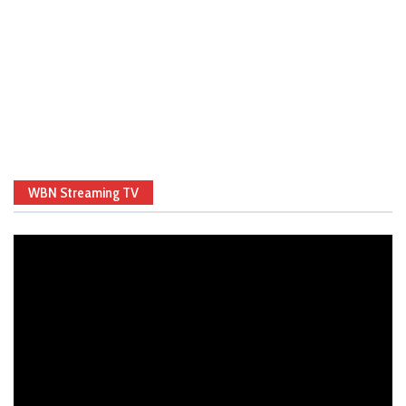
WBN Streaming TV
Video
Player