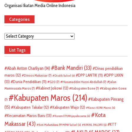
Organisasi Ikatan Media Online Indonesia
Categories
Categories
List Tags
Bank Mandiri
(33)
Abah Anton Charliyan
(14)
Dinas pendidikan
DPP LKKN
maros
(12)
DPP LANTIK
(11)
Dinsos Makassar
(7)
Disdik Sulsel
(6)
(13)
Dunia Pendidikan
(11)
G20
(7)
Hasanuddin Husni Abdullah
(7)
Jalan
Kabinet Jokowi
(12)
Maminasata Maros
(7)
Kabupaten Bone
(7)
Kabupaten Gowa
Kabupaten Maros
(214)
Kabupaten Pinrang
(7)
(15)
Kabupaten Takalar
(12)
Kabupaten Wajo
(12)
Kasus KONI Maros
(6)
Kota
Kecamatan Maros Baru
(13)
Korem 071/Wijayakusuma
(6)
Makassar
(43)
KTT
Koti Mahatidana PP MPW Sulsel
(6)
KPKNL PALOPO
(6)