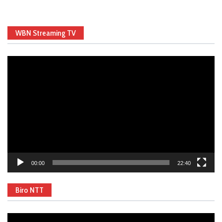
WBN Streaming TV
Video
Player
00:00
22:40
Biro NTT
Video