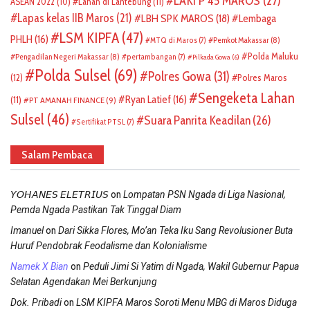
LAKI P 45 MAROS
(27)
ASEAN 2022
(10)
Lahan di Lantebung
(11)
Lapas kelas IIB Maros
(21)
LBH SPK MAROS
(18)
Lembaga
LSM KIPFA
(47)
PHLH
(16)
Pemkot Makassar
(8)
MTQ di Maros
(7)
Polda Maluku
Pengadilan Negeri Makassar
(8)
pertambangan
(7)
Pilkada Gowa
(6)
Polda Sulsel
(69)
Polres Gowa
(31)
(12)
Polres Maros
Sengeketa Lahan
Ryan Latief
(16)
(11)
PT AMANAH FINANCE
(9)
Sulsel
(46)
Suara Panrita Keadilan
(26)
Sertifikat PTSL
(7)
Salam Pembaca
on
𝘠𝘖𝘏𝘈𝘕𝘌𝘚 𝘌𝘓𝘌𝘛𝘙𝘐𝘜𝘚
Lompatan PSN Ngada di Liga Nasional,
Pemda Ngada Pastikan Tak Tinggal Diam
on
Imanuel
Dari Sikka Flores, Mo’an Teka Iku Sang Revolusioner Buta
Huruf Pendobrak Feodalisme dan Kolonialisme
on
Namek X Bian
Peduli Jimi Si Yatim di Ngada, Wakil Gubernur Papua
Selatan Agendakan Mei Berkunjung
on
Dok. Pribadi
LSM KIPFA Maros Soroti Menu MBG di Maros Diduga