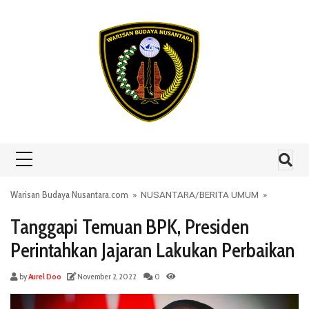
Skip to content
Warisan Budaya Nusantara.com
»
NUSANTARA
/
BERITA UMUM
»
Tanggapi Temuan BPK, Presiden
Perintahkan Jajaran Lakukan Perbaikan
by
Aurel Doo
November 2, 2022
0