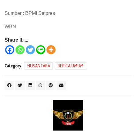
Sumber : BPMI Setpres
WBN
Share It.....
Category
NUSANTARA
BERITA UMUM