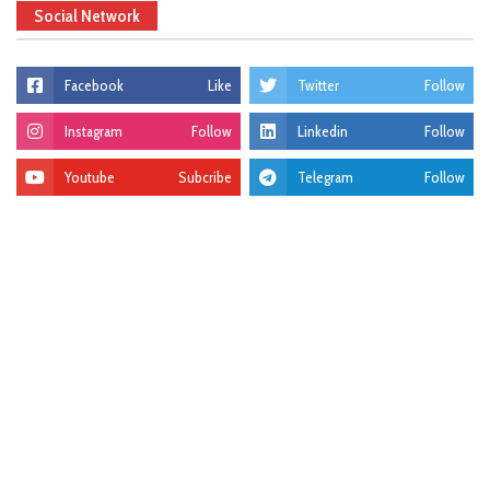
Social Network
Facebook
Like
Twitter
Follow
Instagram
Follow
Linkedin
Follow
Youtube
Subcribe
Telegram
Follow