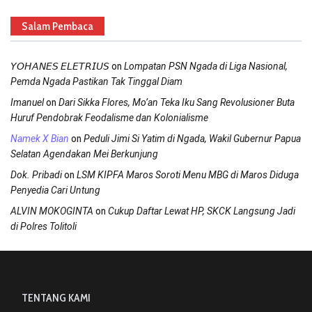
Salam Pembaca
on
𝘠𝘖𝘏𝘈𝘕𝘌𝘚 𝘌𝘓𝘌𝘛𝘙𝘐𝘜𝘚
Lompatan PSN Ngada di Liga Nasional,
Pemda Ngada Pastikan Tak Tinggal Diam
on
Imanuel
Dari Sikka Flores, Mo’an Teka Iku Sang Revolusioner Buta
Huruf Pendobrak Feodalisme dan Kolonialisme
on
Namek X Bian
Peduli Jimi Si Yatim di Ngada, Wakil Gubernur Papua
Selatan Agendakan Mei Berkunjung
on
Dok. Pribadi
LSM KIPFA Maros Soroti Menu MBG di Maros Diduga
Penyedia Cari Untung
on
ALVIN MOKOGINTA
Cukup Daftar Lewat HP, SKCK Langsung Jadi
di Polres Tolitoli
TENTANG KAMI