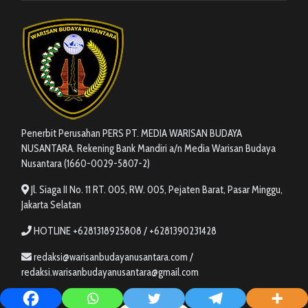
Penerbit Perusahan PERS PT. MEDIA WARISAN BUDAYA
NUSANTARA. Rekening Bank Mandiri a/n Media Warisan Budaya
Nusantara (1660-0029-5807-2)
Jl. Siaga II No. 11 RT. 005, RW. 005, Pejaten Barat, Pasar Minggu,
Jakarta Selatan
HOTLINE +6281318925808 / +6281390231428
redaksi@warisanbudayanusantara.com /
redaksi.warisanbudayanusantara@gmail.com