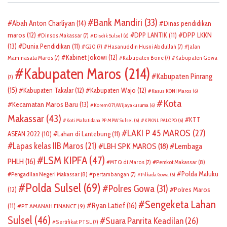
Bank Mandiri
(33)
Abah Anton Charliyan
(14)
Dinas pendidikan
DPP LKKN
maros
(12)
DPP LANTIK
(11)
Dinsos Makassar
(7)
Disdik Sulsel
(6)
(13)
Dunia Pendidikan
(11)
G20
(7)
Hasanuddin Husni Abdullah
(7)
Jalan
Kabinet Jokowi
(12)
Maminasata Maros
(7)
Kabupaten Bone
(7)
Kabupaten Gowa
Kabupaten Maros
(214)
Kabupaten Pinrang
(7)
(15)
Kabupaten Takalar
(12)
Kabupaten Wajo
(12)
Kasus KONI Maros
(6)
Kota
Kecamatan Maros Baru
(13)
Korem 071/Wijayakusuma
(6)
Makassar
(43)
KTT
Koti Mahatidana PP MPW Sulsel
(6)
KPKNL PALOPO
(6)
LAKI P 45 MAROS
(27)
ASEAN 2022
(10)
Lahan di Lantebung
(11)
Lapas kelas IIB Maros
(21)
LBH SPK MAROS
(18)
Lembaga
LSM KIPFA
(47)
PHLH
(16)
Pemkot Makassar
(8)
MTQ di Maros
(7)
Polda Maluku
Pengadilan Negeri Makassar
(8)
pertambangan
(7)
Pilkada Gowa
(6)
Polda Sulsel
(69)
Polres Gowa
(31)
(12)
Polres Maros
Sengeketa Lahan
Ryan Latief
(16)
(11)
PT AMANAH FINANCE
(9)
Sulsel
(46)
Suara Panrita Keadilan
(26)
Sertifikat PTSL
(7)