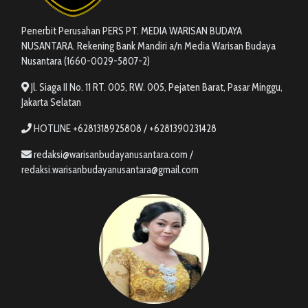
Penerbit Perusahan PERS PT. MEDIA WARISAN BUDAYA
NUSANTARA. Rekening Bank Mandiri a/n Media Warisan Budaya
Nusantara (1660-0029-5807-2)
Jl. Siaga II No. 11 RT. 005, RW. 005, Pejaten Barat, Pasar Minggu,
Jakarta Selatan
HOTLINE +6281318925808 / +6281390231428
redaksi@warisanbudayanusantara.com /
redaksi.warisanbudayanusantara@gmail.com