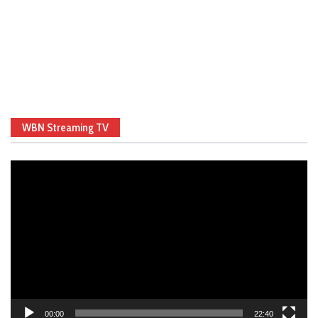
WBN Streaming TV
Video
Player
00:00
22:40