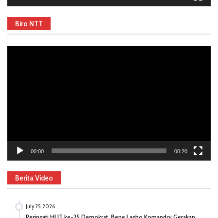
Biro NTT
Video
Player
00:00
00:20
Berita Video
July 25, 2026
Peringati HUT ke-25 Demokrat, Bene Lagho Komandoi Gerakan