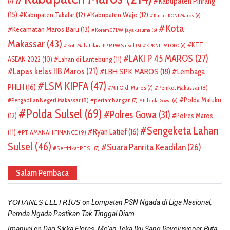
Kabupaten Pinrang
(7)
(15)
Kabupaten Takalar
(12)
Kabupaten Wajo
(12)
Kasus KONI Maros
(6)
Kota
Kecamatan Maros Baru
(13)
Korem 071/Wijayakusuma
(6)
Makassar
(43)
KTT
Koti Mahatidana PP MPW Sulsel
(6)
KPKNL PALOPO
(6)
LAKI P 45 MAROS
(27)
ASEAN 2022
(10)
Lahan di Lantebung
(11)
Lapas kelas IIB Maros
(21)
LBH SPK MAROS
(18)
Lembaga
LSM KIPFA
(47)
PHLH
(16)
Pemkot Makassar
(8)
MTQ di Maros
(7)
Polda Maluku
Pengadilan Negeri Makassar
(8)
pertambangan
(7)
Pilkada Gowa
(6)
Polda Sulsel
(69)
Polres Gowa
(31)
(12)
Polres Maros
Sengeketa Lahan
Ryan Latief
(16)
(11)
PT AMANAH FINANCE
(9)
Sulsel
(46)
Suara Panrita Keadilan
(26)
Sertifikat PTSL
(7)
Salam Pembaca
on
𝘠𝘖𝘏𝘈𝘕𝘌𝘚 𝘌𝘓𝘌𝘛𝘙𝘐𝘜𝘚
Lompatan PSN Ngada di Liga Nasional,
Pemda Ngada Pastikan Tak Tinggal Diam
on
Imanuel
Dari Sikka Flores, Mo’an Teka Iku Sang Revolusioner Buta