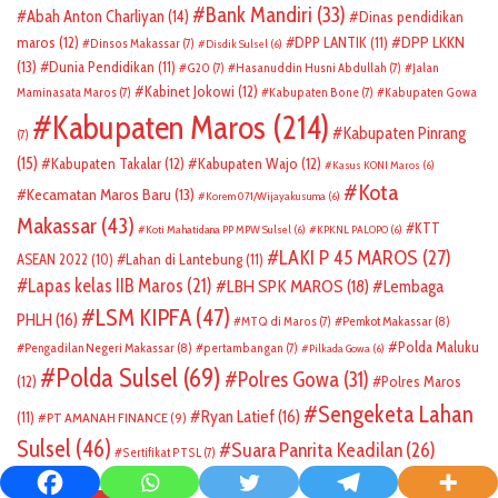
Bank Mandiri
(33)
Abah Anton Charliyan
(14)
Dinas pendidikan
DPP LKKN
maros
(12)
DPP LANTIK
(11)
Dinsos Makassar
(7)
Disdik Sulsel
(6)
(13)
Dunia Pendidikan
(11)
G20
(7)
Hasanuddin Husni Abdullah
(7)
Jalan
Kabinet Jokowi
(12)
Maminasata Maros
(7)
Kabupaten Bone
(7)
Kabupaten Gowa
Kabupaten Maros
(214)
Kabupaten Pinrang
(7)
(15)
Kabupaten Takalar
(12)
Kabupaten Wajo
(12)
Kasus KONI Maros
(6)
Kota
Kecamatan Maros Baru
(13)
Korem 071/Wijayakusuma
(6)
Makassar
(43)
KTT
Koti Mahatidana PP MPW Sulsel
(6)
KPKNL PALOPO
(6)
LAKI P 45 MAROS
(27)
ASEAN 2022
(10)
Lahan di Lantebung
(11)
Lapas kelas IIB Maros
(21)
LBH SPK MAROS
(18)
Lembaga
LSM KIPFA
(47)
PHLH
(16)
Pemkot Makassar
(8)
MTQ di Maros
(7)
Polda Maluku
Pengadilan Negeri Makassar
(8)
pertambangan
(7)
Pilkada Gowa
(6)
Polda Sulsel
(69)
Polres Gowa
(31)
(12)
Polres Maros
Sengeketa Lahan
Ryan Latief
(16)
(11)
PT AMANAH FINANCE
(9)
Sulsel
(46)
Suara Panrita Keadilan
(26)
Sertifikat PTSL
(7)