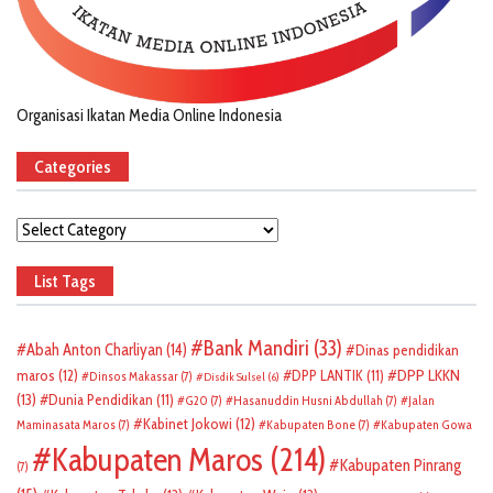
Organisasi Ikatan Media Online Indonesia
Categories
Categories
List Tags
Bank Mandiri
(33)
Abah Anton Charliyan
(14)
Dinas pendidikan
DPP LKKN
maros
(12)
DPP LANTIK
(11)
Dinsos Makassar
(7)
Disdik Sulsel
(6)
(13)
Dunia Pendidikan
(11)
G20
(7)
Hasanuddin Husni Abdullah
(7)
Jalan
Kabinet Jokowi
(12)
Maminasata Maros
(7)
Kabupaten Bone
(7)
Kabupaten Gowa
Kabupaten Maros
(214)
Kabupaten Pinrang
(7)