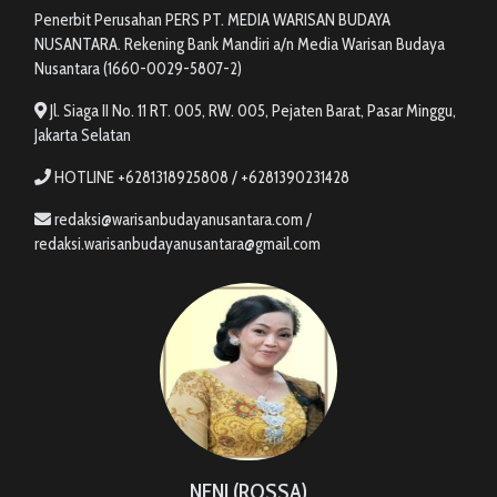
Penerbit Perusahan PERS PT. MEDIA WARISAN BUDAYA
NUSANTARA. Rekening Bank Mandiri a/n Media Warisan Budaya
Nusantara (1660-0029-5807-2)
Jl. Siaga II No. 11 RT. 005, RW. 005, Pejaten Barat, Pasar Minggu,
Jakarta Selatan
HOTLINE +6281318925808 / +6281390231428
redaksi@warisanbudayanusantara.com /
redaksi.warisanbudayanusantara@gmail.com
NENI (ROSSA)