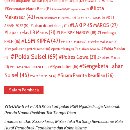
(15)
Kabupaten Takalar
(12)
Kabupaten Wajo
(12)
Kasus KONI Maros
(6)
Kota
Kecamatan Maros Baru
(13)
Korem 071/Wijayakusuma
(6)
Makassar
(43)
KTT
Koti Mahatidana PP MPW Sulsel
(6)
KPKNL PALOPO
(6)
LAKI P 45 MAROS
(27)
ASEAN 2022
(10)
Lahan di Lantebung
(11)
Lapas kelas IIB Maros
(21)
LBH SPK MAROS
(18)
Lembaga
LSM KIPFA
(47)
PHLH
(16)
Pemkot Makassar
(8)
MTQ di Maros
(7)
Polda Maluku
Pengadilan Negeri Makassar
(8)
pertambangan
(7)
Pilkada Gowa
(6)
Polda Sulsel
(69)
Polres Gowa
(31)
(12)
Polres Maros
Sengeketa Lahan
Ryan Latief
(16)
(11)
PT AMANAH FINANCE
(9)
Sulsel
(46)
Suara Panrita Keadilan
(26)
Sertifikat PTSL
(7)
Salam Pembaca
on
𝘠𝘖𝘏𝘈𝘕𝘌𝘚 𝘌𝘓𝘌𝘛𝘙𝘐𝘜𝘚
Lompatan PSN Ngada di Liga Nasional,
Pemda Ngada Pastikan Tak Tinggal Diam
on
Imanuel
Dari Sikka Flores, Mo’an Teka Iku Sang Revolusioner Buta
Huruf Pendobrak Feodalisme dan Kolonialisme