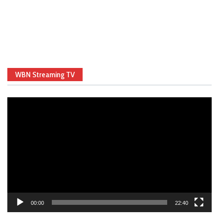
WBN Streaming TV
Video
Player
00:00
22:40