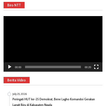
Biro NTT
Video
Player
00:00
00:20
Berita Video
July 25, 2026
Peringati HUT ke-25 Demokrat, Bene Lagho Komandoi Gerakan
Langit Biru di Kabupaten Ngada