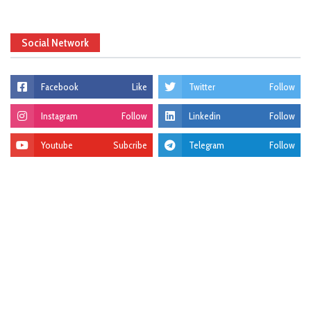
Social Network
Facebook
Like
Twitter
Follow
Instagram
Follow
Linkedin
Follow
Youtube
Subcribe
Telegram
Follow