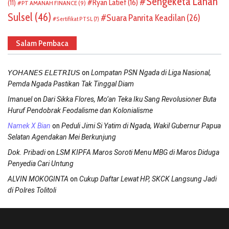
Sengeketa Lahan
Ryan Latief
(16)
(11)
PT AMANAH FINANCE
(9)
Sulsel
(46)
Suara Panrita Keadilan
(26)
Sertifikat PTSL
(7)
Salam Pembaca
on
𝘠𝘖𝘏𝘈𝘕𝘌𝘚 𝘌𝘓𝘌𝘛𝘙𝘐𝘜𝘚
Lompatan PSN Ngada di Liga Nasional,
Pemda Ngada Pastikan Tak Tinggal Diam
on
Imanuel
Dari Sikka Flores, Mo’an Teka Iku Sang Revolusioner Buta
Huruf Pendobrak Feodalisme dan Kolonialisme
on
Namek X Bian
Peduli Jimi Si Yatim di Ngada, Wakil Gubernur Papua
Selatan Agendakan Mei Berkunjung
on
Dok. Pribadi
LSM KIPFA Maros Soroti Menu MBG di Maros Diduga
Penyedia Cari Untung
on
ALVIN MOKOGINTA
Cukup Daftar Lewat HP, SKCK Langsung Jadi
di Polres Tolitoli