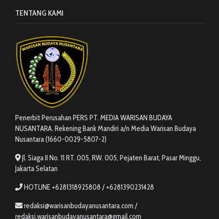
TENTANG KAMI
Penerbit Perusahan PERS PT. MEDIA WARISAN BUDAYA
NUSANTARA. Rekening Bank Mandiri a/n Media Warisan Budaya
Nusantara (1660-0029-5807-2)
Jl. Siaga II No. 11 RT. 005, RW. 005, Pejaten Barat, Pasar Minggu,
Jakarta Selatan
HOTLINE +6281318925808 / +6281390231428
redaksi@warisanbudayanusantara.com /
redaksi.warisanbudayanusantara@gmail.com