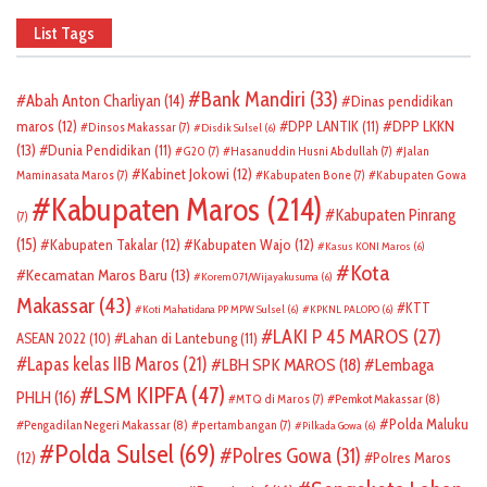
List Tags
Bank Mandiri
(33)
Abah Anton Charliyan
(14)
Dinas pendidikan
DPP LKKN
maros
(12)
DPP LANTIK
(11)
Dinsos Makassar
(7)
Disdik Sulsel
(6)
(13)
Dunia Pendidikan
(11)
G20
(7)
Hasanuddin Husni Abdullah
(7)
Jalan
Kabinet Jokowi
(12)
Maminasata Maros
(7)
Kabupaten Bone
(7)
Kabupaten Gowa
Kabupaten Maros
(214)
Kabupaten Pinrang
(7)
(15)
Kabupaten Takalar
(12)
Kabupaten Wajo
(12)
Kasus KONI Maros
(6)
Kota
Kecamatan Maros Baru
(13)
Korem 071/Wijayakusuma
(6)
Makassar
(43)
KTT
Koti Mahatidana PP MPW Sulsel
(6)
KPKNL PALOPO
(6)
LAKI P 45 MAROS
(27)
ASEAN 2022
(10)
Lahan di Lantebung
(11)
Lapas kelas IIB Maros
(21)
LBH SPK MAROS
(18)
Lembaga
LSM KIPFA
(47)
PHLH
(16)
Pemkot Makassar
(8)
MTQ di Maros
(7)
Polda Maluku
Pengadilan Negeri Makassar
(8)
pertambangan
(7)
Pilkada Gowa
(6)
Polda Sulsel
(69)
Polres Gowa
(31)
(12)
Polres Maros