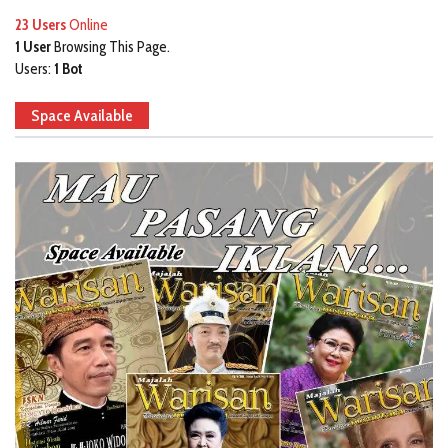
23 Users
Online
1 User
Browsing This Page.
Users:
1 Bot
Space Available