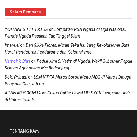
Salam Pembaca
on
𝘠𝘖𝘏𝘈𝘕𝘌𝘚 𝘌𝘓𝘌𝘛𝘙𝘐𝘜𝘚
Lompatan PSN Ngada di Liga Nasional,
Pemda Ngada Pastikan Tak Tinggal Diam
on
Imanuel
Dari Sikka Flores, Mo’an Teka Iku Sang Revolusioner Buta
Huruf Pendobrak Feodalisme dan Kolonialisme
on
Namek X Bian
Peduli Jimi Si Yatim di Ngada, Wakil Gubernur Papua
Selatan Agendakan Mei Berkunjung
on
Dok. Pribadi
LSM KIPFA Maros Soroti Menu MBG di Maros Diduga
Penyedia Cari Untung
on
ALVIN MOKOGINTA
Cukup Daftar Lewat HP, SKCK Langsung Jadi
di Polres Tolitoli
TENTANG KAMI