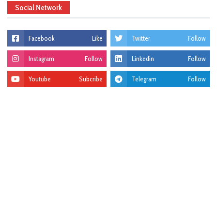
Social Network
Facebook
Like
Twitter
Follow
Instagram
Follow
Linkedin
Follow
Youtube
Subcribe
Telegram
Follow