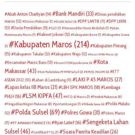
Bank Mandiri
(33)
Abah Anton Charliyan
(14)
Dinas pendidikan
DPP LKKN
maros
(12)
DPP LANTIK
(11)
Dinsos Makassar
(7)
Disdik Sulsel
(6)
(13)
Dunia Pendidikan
(11)
G20
(7)
Hasanuddin Husni Abdullah
(7)
Jalan
Kabinet Jokowi
(12)
Maminasata Maros
(7)
Kabupaten Bone
(7)
Kabupaten Gowa
Kabupaten Maros
(214)
Kabupaten Pinrang
(7)
(15)
Kabupaten Takalar
(12)
Kabupaten Wajo
(12)
Kasus KONI Maros
(6)
Kota
Kecamatan Maros Baru
(13)
Korem 071/Wijayakusuma
(6)
Makassar
(43)
KTT
Koti Mahatidana PP MPW Sulsel
(6)
KPKNL PALOPO
(6)
LAKI P 45 MAROS
(27)
ASEAN 2022
(10)
Lahan di Lantebung
(11)
Lapas kelas IIB Maros
(21)
LBH SPK MAROS
(18)
Lembaga
LSM KIPFA
(47)
PHLH
(16)
Pemkot Makassar
(8)
MTQ di Maros
(7)
Polda Maluku
Pengadilan Negeri Makassar
(8)
pertambangan
(7)
Pilkada Gowa
(6)
Polda Sulsel
(69)
Polres Gowa
(31)
(12)
Polres Maros
Sengeketa Lahan
Ryan Latief
(16)
(11)
PT AMANAH FINANCE
(9)
Sulsel
(46)
Suara Panrita Keadilan
(26)
Sertifikat PTSL
(7)