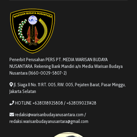
Penerbit Perusahan PERS PT. MEDIA WARISAN BUDAYA
NUSANTARA. Rekening Bank Mandiri a/n Media Warisan Budaya
Nusantara (1660-0029-5807-2)
Jl. Siaga II No. 11 RT. 005, RW. 005, Pejaten Barat, Pasar Minggu,
Jakarta Selatan
HOTLINE +6281318925808 / +6281390231428
redaksi@warisanbudayanusantara.com /
redaksi.warisanbudayanusantara@gmail.com