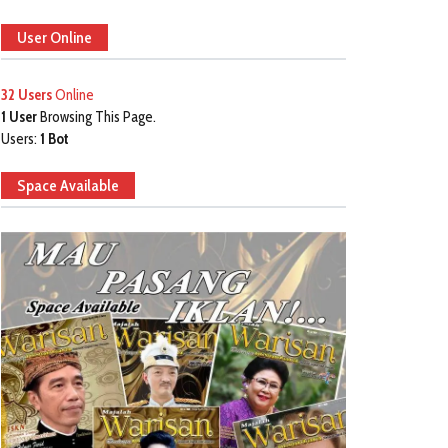
User Online
32 Users
Online
1 User
Browsing This Page.
Users:
1 Bot
Space Available