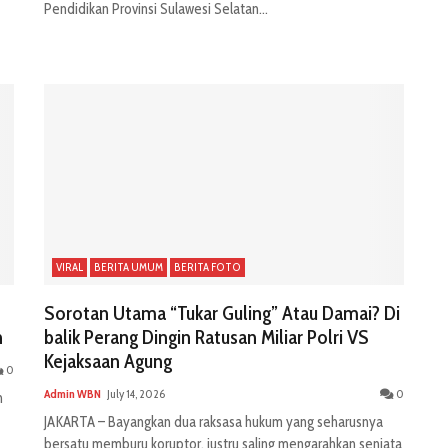
Pendidikan Provinsi Sulawesi Selatan...
VIRAL
BERITA UMUM
BERITA FOTO
Sorotan Utama “Tukar Guling” Atau Damai? Di
n
balik Perang Dingin Ratusan Miliar Polri VS
Kejaksaan Agung
0
Admin WBN
July 14, 2026
0
n
JAKARTA – Bayangkan dua raksasa hukum yang seharusnya
bersatu memburu koruptor, justru saling mengarahkan senjata