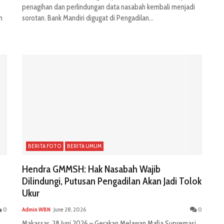
penagihan dan perlindungan data nasabah kembali menjadi
m
sorotan. Bank Mandiri digugat di Pengadilan...
BERITA FOTO
BERITA UMUM
Hendra GMMSH: Hak Nasabah Wajib
Dilindungi, Putusan Pengadilan Akan Jadi Tolok
Ukur
0
Admin WBN
June 28, 2026
0
Makassar, 28 Juni 2026 – Gerakan Melawan Mafia Supremasi