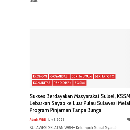
didik...
EKONOMI
ORGANISASI
BERITA UMUM
BERITA FOTO
KOMUNITAS
PENDIDIKAN
SOSIAL
Sukses Berdayakan Masyarakat Sulsel, KSS
Lebarkan Sayap ke Luar Pulau Sulawesi Melal
Program Pinjaman Tanpa Bunga
Admin WBN
July 8, 2026
SULAWESI SELATAN,WBN– Kelompok Sosial Syariah