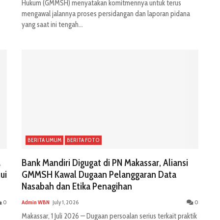
Hukum (GMMSH) menyatakan komitmennya untuk terus
mengawal jalannya proses persidangan dan laporan pidana
yang saat ini tengah...
BERITA UMUM
BERITA FOTO
M
Bank Mandiri Digugat di PN Makassar, Aliansi
ui
GMMSH Kawal Dugaan Pelanggaran Data
Nasabah dan Etika Penagihan
0
Admin WBN
July 1, 2026
0
Makassar, 1 Juli 2026 — Dugaan persoalan serius terkait praktik