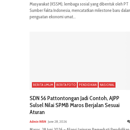
Masyarakat (KSSM), lembaga sosial yang dibentuk oleh PT
Sumber Fakta Indonesia, mencatatkan milestone baru dala
penguatan ekonomi umat...
BERITA UMUM
BERITA FOTO
PENDIDIKAN
NASIONAL
SDN 56 Pattontongan Jadi Contoh, AJPP
Sulsel Nilai SPMB Maros Berjalan Sesuai
Aturan
Admin WBN
June 28, 2026
Maros, 28 Juni 2026 – Aliansi Jaringan Pemerhati Pendidikan