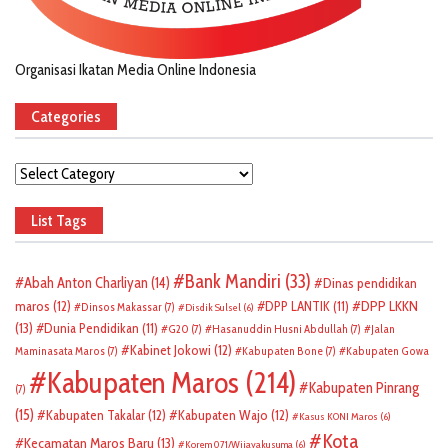
Organisasi Ikatan Media Online Indonesia
Categories
Categories
List Tags
Bank Mandiri
(33)
Abah Anton Charliyan
(14)
Dinas pendidikan
DPP LKKN
maros
(12)
DPP LANTIK
(11)
Dinsos Makassar
(7)
Disdik Sulsel
(6)
(13)
Dunia Pendidikan
(11)
G20
(7)
Hasanuddin Husni Abdullah
(7)
Jalan
Kabinet Jokowi
(12)
Maminasata Maros
(7)
Kabupaten Bone
(7)
Kabupaten Gowa
Kabupaten Maros
(214)
Kabupaten Pinrang
(7)
(15)
Kabupaten Takalar
(12)
Kabupaten Wajo
(12)
Kasus KONI Maros
(6)
Kota
Kecamatan Maros Baru
(13)
Korem 071/Wijayakusuma
(6)