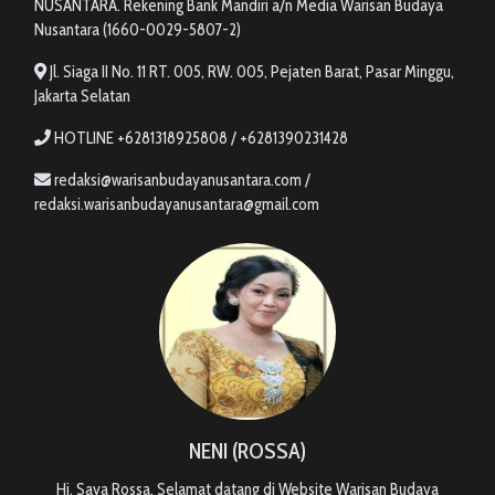
NUSANTARA. Rekening Bank Mandiri a/n Media Warisan Budaya
Nusantara (1660-0029-5807-2)
Jl. Siaga II No. 11 RT. 005, RW. 005, Pejaten Barat, Pasar Minggu,
Jakarta Selatan
HOTLINE +6281318925808 / +6281390231428
redaksi@warisanbudayanusantara.com /
redaksi.warisanbudayanusantara@gmail.com
NENI (ROSSA)
Hi, Saya Rossa. Selamat datang di Website Warisan Budaya