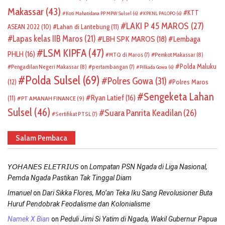
Makassar
(43)
KTT
Koti Mahatidana PP MPW Sulsel
(6)
KPKNL PALOPO
(6)
LAKI P 45 MAROS
(27)
ASEAN 2022
(10)
Lahan di Lantebung
(11)
Lapas kelas IIB Maros
(21)
LBH SPK MAROS
(18)
Lembaga
LSM KIPFA
(47)
PHLH
(16)
Pemkot Makassar
(8)
MTQ di Maros
(7)
Polda Maluku
Pengadilan Negeri Makassar
(8)
pertambangan
(7)
Pilkada Gowa
(6)
Polda Sulsel
(69)
Polres Gowa
(31)
(12)
Polres Maros
Sengeketa Lahan
Ryan Latief
(16)
(11)
PT AMANAH FINANCE
(9)
Sulsel
(46)
Suara Panrita Keadilan
(26)
Sertifikat PTSL
(7)
Salam Pembaca
on
𝘠𝘖𝘏𝘈𝘕𝘌𝘚 𝘌𝘓𝘌𝘛𝘙𝘐𝘜𝘚
Lompatan PSN Ngada di Liga Nasional,
Pemda Ngada Pastikan Tak Tinggal Diam
on
Imanuel
Dari Sikka Flores, Mo’an Teka Iku Sang Revolusioner Buta
Huruf Pendobrak Feodalisme dan Kolonialisme
on
Namek X Bian
Peduli Jimi Si Yatim di Ngada, Wakil Gubernur Papua