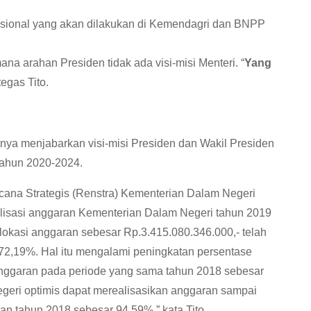
sional yang akan dilakukan di Kemendagri dan BNPP
a arahan Presiden tidak ada visi-misi Menteri. “
Yang
”tegas Tito.
atnya menjabarkan visi-misi Presiden dan Wakil Presiden
Tahun 2020-2024.
ana Strategis (Renstra) Kementerian Dalam Negeri
lisasi anggaran Kementerian Dalam Negeri tahun 2019
alokasi anggaran sebesar Rp.3.415.080.346.000,- telah
u 72,19%. Hal itu mengalami peningkatan persentase
anggaran pada periode yang sama tahun 2018 sebesar
geri optimis dapat merealisasikan anggaran sampai
ran tahun 2018 sebesar 94,59%,” kata Tito.