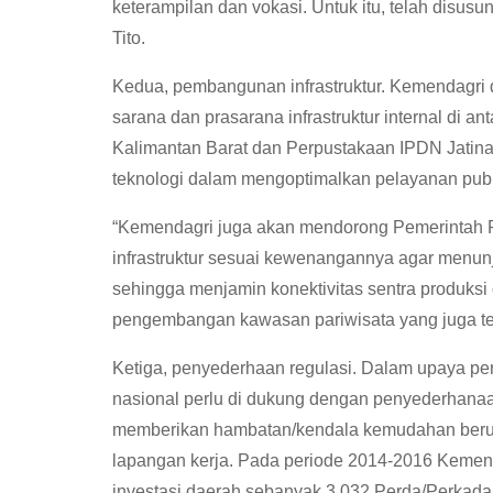
keterampilan dan vokasi. Untuk itu, telah disusun
Tito.
Kedua, pembangunan infrastruktur. Kemendagri
sarana dan prasarana infrastruktur internal d
Kalimantan Barat dan Perpustakaan IPDN Jatina
teknologi dalam mengoptimalkan pelayanan publ
“Kemendagri juga akan mendorong Pemerintah 
infrastruktur sesuai kewenangannya agar menunj
sehingga menjamin konektivitas sentra produksi
pengembangan kawasan pariwisata yang juga tela
Ketiga, penyederhaan regulasi. Dalam upaya pe
nasional perlu di dukung dengan penyederhanaan
memberikan hambatan/kendala kemudahan berus
lapangan kerja. Pada periode 2014-2016 Kemen
investasi daerah sebanyak 3.032 Perda/Perkada