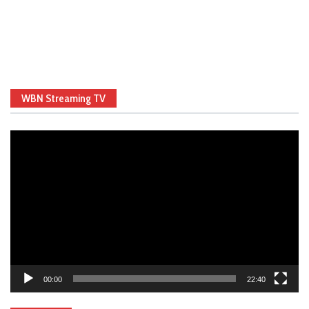
WBN Streaming TV
Video
Player
00:00
22:40