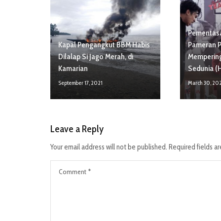
Pementasa
Kapal Pengangkut BBM Habis
Pameran P
Dilalap Si Jago Merah, di
Mempering
Kamarian
Sedunia 
September 17, 2021
March 30, 20
Leave a Reply
Your email address will not be published.
Required fields a