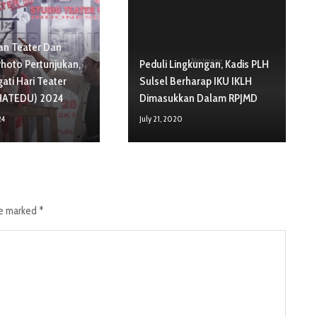
n Teater Dan
No Image
hoto Pertunjukan,
Peduli Lingkungan, Kadis PLH
ati Hari Teater
Sulsel Berharap IKU IKLH
(HATEDU) 2024
Dimasukkan Dalam RPJMD
24
July 21, 2020
re marked
*