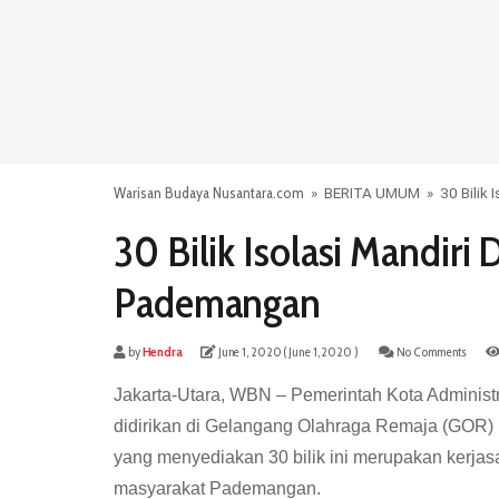
Warisan Budaya Nusantara.com
»
BERITA UMUM
»
30 Bilik
30 Bilik Isolasi Mandiri
Pademangan
by
Hendra
June 1, 2020
( June 1, 2020 )
No Comments
Jakarta-Utara, WBN – Pemerintah Kota Administra
didirikan di Gelangang Olahraga Remaja (GOR)
yang menyediakan 30 bilik ini merupakan kerjas
masyarakat Pademangan.