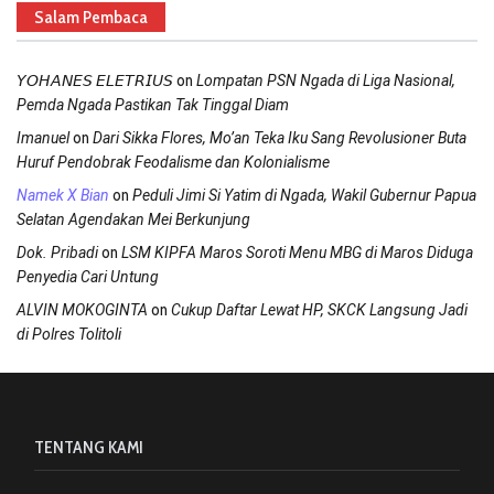
Salam Pembaca
on
𝘠𝘖𝘏𝘈𝘕𝘌𝘚 𝘌𝘓𝘌𝘛𝘙𝘐𝘜𝘚
Lompatan PSN Ngada di Liga Nasional,
Pemda Ngada Pastikan Tak Tinggal Diam
on
Imanuel
Dari Sikka Flores, Mo’an Teka Iku Sang Revolusioner Buta
Huruf Pendobrak Feodalisme dan Kolonialisme
on
Namek X Bian
Peduli Jimi Si Yatim di Ngada, Wakil Gubernur Papua
Selatan Agendakan Mei Berkunjung
on
Dok. Pribadi
LSM KIPFA Maros Soroti Menu MBG di Maros Diduga
Penyedia Cari Untung
on
ALVIN MOKOGINTA
Cukup Daftar Lewat HP, SKCK Langsung Jadi
di Polres Tolitoli
TENTANG KAMI