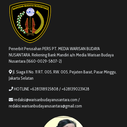
Penerbit Perusahan PERS PT. MEDIA WARISAN BUDAYA
NUSANTARA. Rekening Bank Mandiri a/n Media Warisan Budaya
Nusantara (1660-0029-5807-2)
Jl. Siaga II No. 11 RT. 005, RW. 005, Pejaten Barat, Pasar Minggu,
Jakarta Selatan
HOTLINE +6281318925808 / +6281390231428
redaksi@warisanbudayanusantara.com /
redaksi.warisanbudayanusantara@gmail.com