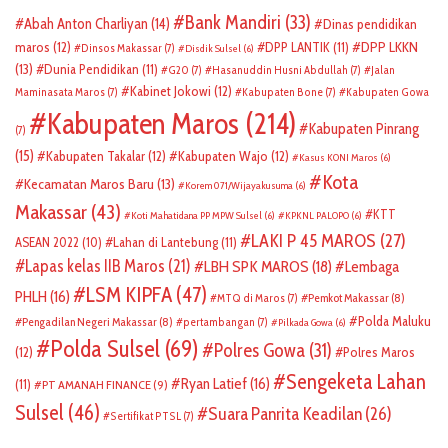
Bank Mandiri
(33)
Abah Anton Charliyan
(14)
Dinas pendidikan
DPP LKKN
maros
(12)
DPP LANTIK
(11)
Dinsos Makassar
(7)
Disdik Sulsel
(6)
(13)
Dunia Pendidikan
(11)
G20
(7)
Hasanuddin Husni Abdullah
(7)
Jalan
Kabinet Jokowi
(12)
Maminasata Maros
(7)
Kabupaten Bone
(7)
Kabupaten Gowa
Kabupaten Maros
(214)
Kabupaten Pinrang
(7)
(15)
Kabupaten Takalar
(12)
Kabupaten Wajo
(12)
Kasus KONI Maros
(6)
Kota
Kecamatan Maros Baru
(13)
Korem 071/Wijayakusuma
(6)
Makassar
(43)
KTT
Koti Mahatidana PP MPW Sulsel
(6)
KPKNL PALOPO
(6)
LAKI P 45 MAROS
(27)
ASEAN 2022
(10)
Lahan di Lantebung
(11)
Lapas kelas IIB Maros
(21)
LBH SPK MAROS
(18)
Lembaga
LSM KIPFA
(47)
PHLH
(16)
Pemkot Makassar
(8)
MTQ di Maros
(7)
Polda Maluku
Pengadilan Negeri Makassar
(8)
pertambangan
(7)
Pilkada Gowa
(6)
Polda Sulsel
(69)
Polres Gowa
(31)
(12)
Polres Maros
Sengeketa Lahan
Ryan Latief
(16)
(11)
PT AMANAH FINANCE
(9)
Sulsel
(46)
Suara Panrita Keadilan
(26)
Sertifikat PTSL
(7)