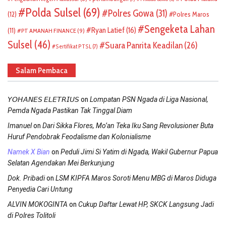
Polda Sulsel
(69)
Polres Gowa
(31)
(12)
Polres Maros
Sengeketa Lahan
Ryan Latief
(16)
(11)
PT AMANAH FINANCE
(9)
Sulsel
(46)
Suara Panrita Keadilan
(26)
Sertifikat PTSL
(7)
Salam Pembaca
on
𝘠𝘖𝘏𝘈𝘕𝘌𝘚 𝘌𝘓𝘌𝘛𝘙𝘐𝘜𝘚
Lompatan PSN Ngada di Liga Nasional,
Pemda Ngada Pastikan Tak Tinggal Diam
on
Imanuel
Dari Sikka Flores, Mo’an Teka Iku Sang Revolusioner Buta
Huruf Pendobrak Feodalisme dan Kolonialisme
on
Namek X Bian
Peduli Jimi Si Yatim di Ngada, Wakil Gubernur Papua
Selatan Agendakan Mei Berkunjung
on
Dok. Pribadi
LSM KIPFA Maros Soroti Menu MBG di Maros Diduga
Penyedia Cari Untung
on
ALVIN MOKOGINTA
Cukup Daftar Lewat HP, SKCK Langsung Jadi
di Polres Tolitoli