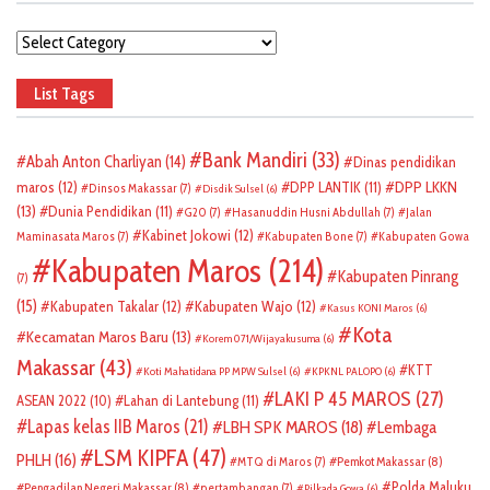
Categories
List Tags
Bank Mandiri
(33)
Abah Anton Charliyan
(14)
Dinas pendidikan
DPP LKKN
maros
(12)
DPP LANTIK
(11)
Dinsos Makassar
(7)
Disdik Sulsel
(6)
(13)
Dunia Pendidikan
(11)
G20
(7)
Hasanuddin Husni Abdullah
(7)
Jalan
Kabinet Jokowi
(12)
Maminasata Maros
(7)
Kabupaten Bone
(7)
Kabupaten Gowa
Kabupaten Maros
(214)
Kabupaten Pinrang
(7)
(15)
Kabupaten Takalar
(12)
Kabupaten Wajo
(12)
Kasus KONI Maros
(6)
Kota
Kecamatan Maros Baru
(13)
Korem 071/Wijayakusuma
(6)
Makassar
(43)
KTT
Koti Mahatidana PP MPW Sulsel
(6)
KPKNL PALOPO
(6)
LAKI P 45 MAROS
(27)
ASEAN 2022
(10)
Lahan di Lantebung
(11)
Lapas kelas IIB Maros
(21)
LBH SPK MAROS
(18)
Lembaga
LSM KIPFA
(47)
PHLH
(16)
Pemkot Makassar
(8)
MTQ di Maros
(7)
Polda Maluku
Pengadilan Negeri Makassar
(8)
pertambangan
(7)
Pilkada Gowa
(6)