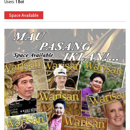
Users:
1 Bot
Space Available