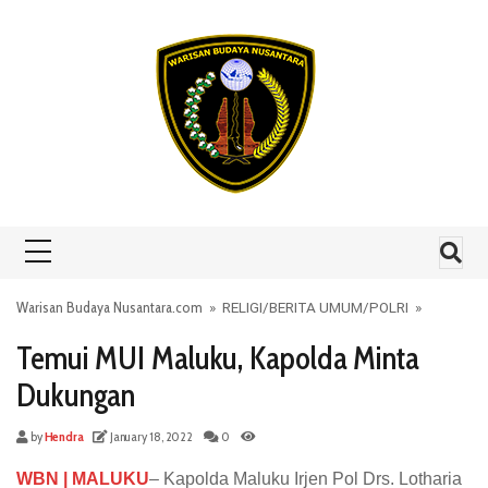
Skip to content
Warisan Budaya Nusantara.com
»
RELIGI
/
BERITA UMUM
/
POLRI
»
Temui MUI Maluku, Kapolda Minta
Dukungan
by
Hendra
January 18, 2022
0
WBN | MALUKU
– Kapolda Maluku Irjen Pol Drs. Lotharia