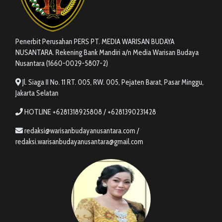
Penerbit Perusahan PERS PT. MEDIA WARISAN BUDAYA
NUSANTARA. Rekening Bank Mandiri a/n Media Warisan Budaya
Nusantara (1660-0029-5807-2)
Jl. Siaga II No. 11 RT. 005, RW. 005, Pejaten Barat, Pasar Minggu,
Jakarta Selatan
HOTLINE +6281318925808 / +6281390231428
redaksi@warisanbudayanusantara.com /
redaksi.warisanbudayanusantara@gmail.com