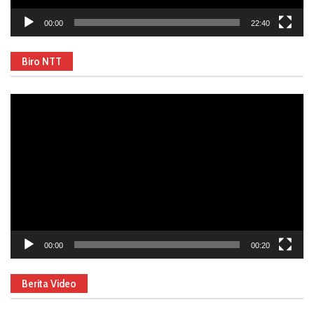
00:00
22:40
Biro NTT
Video
Player
00:00
00:20
Berita Video