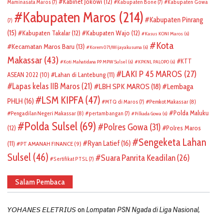
Kabinet Jokowi
(12)
Maminasata Maros
(7)
Kabupaten Bone
(7)
Kabupaten Gowa
Kabupaten Maros
(214)
Kabupaten Pinrang
(7)
(15)
Kabupaten Takalar
(12)
Kabupaten Wajo
(12)
Kasus KONI Maros
(6)
Kota
Kecamatan Maros Baru
(13)
Korem 071/Wijayakusuma
(6)
Makassar
(43)
KTT
Koti Mahatidana PP MPW Sulsel
(6)
KPKNL PALOPO
(6)
LAKI P 45 MAROS
(27)
ASEAN 2022
(10)
Lahan di Lantebung
(11)
Lapas kelas IIB Maros
(21)
LBH SPK MAROS
(18)
Lembaga
LSM KIPFA
(47)
PHLH
(16)
Pemkot Makassar
(8)
MTQ di Maros
(7)
Polda Maluku
Pengadilan Negeri Makassar
(8)
pertambangan
(7)
Pilkada Gowa
(6)
Polda Sulsel
(69)
Polres Gowa
(31)
(12)
Polres Maros
Sengeketa Lahan
Ryan Latief
(16)
(11)
PT AMANAH FINANCE
(9)
Sulsel
(46)
Suara Panrita Keadilan
(26)
Sertifikat PTSL
(7)
Salam Pembaca
on
𝘠𝘖𝘏𝘈𝘕𝘌𝘚 𝘌𝘓𝘌𝘛𝘙𝘐𝘜𝘚
Lompatan PSN Ngada di Liga Nasional,