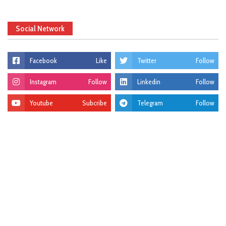
Social Network
Facebook
Like
Twitter
Follow
Instagram
Follow
Linkedin
Follow
Youtube
Subcribe
Telegram
Follow