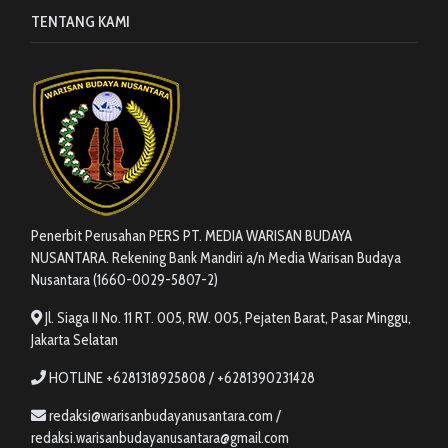
TENTANG KAMI
Penerbit Perusahan PERS PT. MEDIA WARISAN BUDAYA
NUSANTARA. Rekening Bank Mandiri a/n Media Warisan Budaya
Nusantara (1660-0029-5807-2)
Jl. Siaga II No. 11 RT. 005, RW. 005, Pejaten Barat, Pasar Minggu,
Jakarta Selatan
HOTLINE +6281318925808 / +6281390231428
redaksi@warisanbudayanusantara.com /
redaksi.warisanbudayanusantara@gmail.com