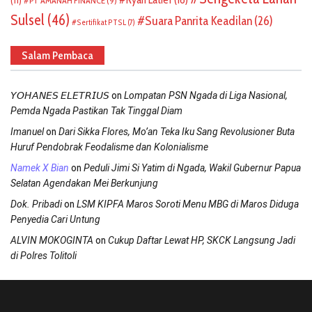
PT AMANAH FINANCE
(9)
Sulsel
(46)
Suara Panrita Keadilan
(26)
Sertifikat PTSL
(7)
Salam Pembaca
on
𝘠𝘖𝘏𝘈𝘕𝘌𝘚 𝘌𝘓𝘌𝘛𝘙𝘐𝘜𝘚
Lompatan PSN Ngada di Liga Nasional,
Pemda Ngada Pastikan Tak Tinggal Diam
on
Imanuel
Dari Sikka Flores, Mo’an Teka Iku Sang Revolusioner Buta
Huruf Pendobrak Feodalisme dan Kolonialisme
on
Namek X Bian
Peduli Jimi Si Yatim di Ngada, Wakil Gubernur Papua
Selatan Agendakan Mei Berkunjung
on
Dok. Pribadi
LSM KIPFA Maros Soroti Menu MBG di Maros Diduga
Penyedia Cari Untung
on
ALVIN MOKOGINTA
Cukup Daftar Lewat HP, SKCK Langsung Jadi
di Polres Tolitoli