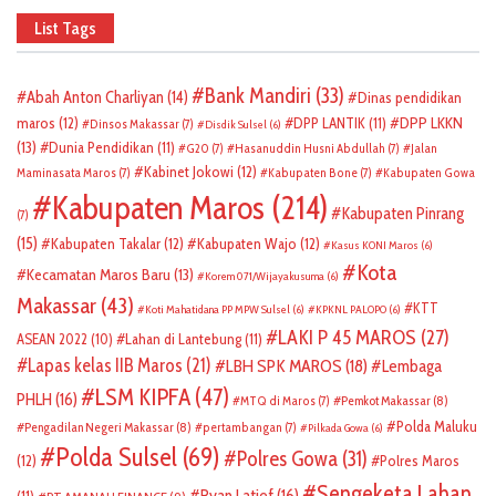
List Tags
Bank Mandiri
(33)
Abah Anton Charliyan
(14)
Dinas pendidikan
DPP LKKN
maros
(12)
DPP LANTIK
(11)
Dinsos Makassar
(7)
Disdik Sulsel
(6)
(13)
Dunia Pendidikan
(11)
G20
(7)
Hasanuddin Husni Abdullah
(7)
Jalan
Kabinet Jokowi
(12)
Maminasata Maros
(7)
Kabupaten Bone
(7)
Kabupaten Gowa
Kabupaten Maros
(214)
Kabupaten Pinrang
(7)
(15)
Kabupaten Takalar
(12)
Kabupaten Wajo
(12)
Kasus KONI Maros
(6)
Kota
Kecamatan Maros Baru
(13)
Korem 071/Wijayakusuma
(6)
Makassar
(43)
KTT
Koti Mahatidana PP MPW Sulsel
(6)
KPKNL PALOPO
(6)
LAKI P 45 MAROS
(27)
ASEAN 2022
(10)
Lahan di Lantebung
(11)
Lapas kelas IIB Maros
(21)
LBH SPK MAROS
(18)
Lembaga
LSM KIPFA
(47)
PHLH
(16)
Pemkot Makassar
(8)
MTQ di Maros
(7)
Polda Maluku
Pengadilan Negeri Makassar
(8)
pertambangan
(7)
Pilkada Gowa
(6)
Polda Sulsel
(69)
Polres Gowa
(31)
(12)
Polres Maros
Sengeketa Lahan
Ryan Latief
(16)
(11)