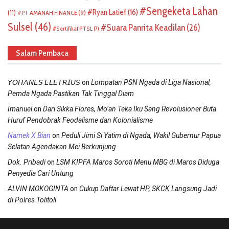
Sengeketa Lahan
Ryan Latief
(16)
(11)
PT AMANAH FINANCE
(9)
Sulsel
(46)
Suara Panrita Keadilan
(26)
Sertifikat PTSL
(7)
Salam Pembaca
on
𝘠𝘖𝘏𝘈𝘕𝘌𝘚 𝘌𝘓𝘌𝘛𝘙𝘐𝘜𝘚
Lompatan PSN Ngada di Liga Nasional,
Pemda Ngada Pastikan Tak Tinggal Diam
on
Imanuel
Dari Sikka Flores, Mo’an Teka Iku Sang Revolusioner Buta
Huruf Pendobrak Feodalisme dan Kolonialisme
on
Namek X Bian
Peduli Jimi Si Yatim di Ngada, Wakil Gubernur Papua
Selatan Agendakan Mei Berkunjung
on
Dok. Pribadi
LSM KIPFA Maros Soroti Menu MBG di Maros Diduga
Penyedia Cari Untung
on
ALVIN MOKOGINTA
Cukup Daftar Lewat HP, SKCK Langsung Jadi
di Polres Tolitoli