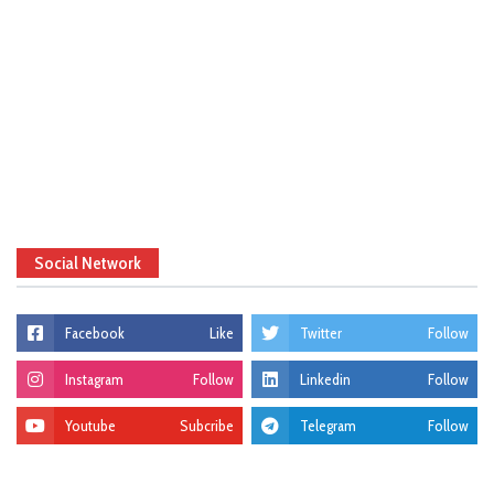
Social Network
Facebook
Like
Twitter
Follow
Instagram
Follow
Linkedin
Follow
Youtube
Subcribe
Telegram
Follow