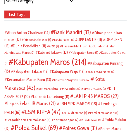
Categories
List Tags
Bank Mandiri
(33)
Abah Anton Charliyan
(14)
Dinas pendidikan
DPP LKKN
maros
(12)
DPP LANTIK
(11)
Dinsos Makassar
(7)
Disdik Sulsel
(6)
(13)
Dunia Pendidikan
(11)
G20
(7)
Hasanuddin Husni Abdullah
(7)
Jalan
Kabinet Jokowi
(12)
Maminasata Maros
(7)
Kabupaten Bone
(7)
Kabupaten Gowa
Kabupaten Maros
(214)
Kabupaten Pinrang
(7)
(15)
Kabupaten Takalar
(12)
Kabupaten Wajo
(12)
Kasus KONI Maros
(6)
Kota
Kecamatan Maros Baru
(13)
Korem 071/Wijayakusuma
(6)
Makassar
(43)
KTT
Koti Mahatidana PP MPW Sulsel
(6)
KPKNL PALOPO
(6)
LAKI P 45 MAROS
(27)
ASEAN 2022
(10)
Lahan di Lantebung
(11)
Lapas kelas IIB Maros
(21)
LBH SPK MAROS
(18)
Lembaga
LSM KIPFA
(47)
PHLH
(16)
Pemkot Makassar
(8)
MTQ di Maros
(7)
Polda Maluku
Pengadilan Negeri Makassar
(8)
pertambangan
(7)
Pilkada Gowa
(6)
Polda Sulsel
(69)
Polres Gowa
(31)
(12)
Polres Maros