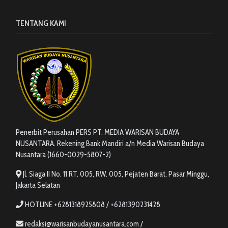
TENTANG KAMI
Penerbit Perusahan PERS PT. MEDIA WARISAN BUDAYA
NUSANTARA. Rekening Bank Mandiri a/n Media Warisan Budaya
Nusantara (1660-0029-5807-2)
Jl. Siaga II No. 11 RT. 005, RW. 005, Pejaten Barat, Pasar Minggu,
Jakarta Selatan
HOTLINE +6281318925808 / +6281390231428
redaksi@warisanbudayanusantara.com /