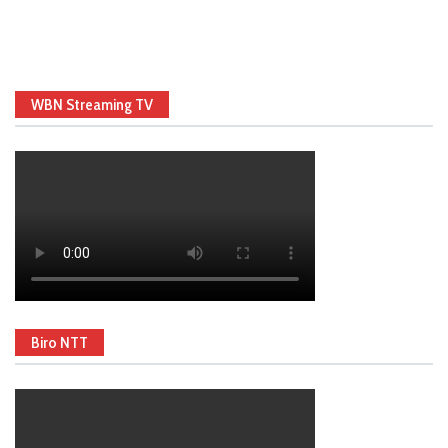
WBN Streaming TV
Biro NTT