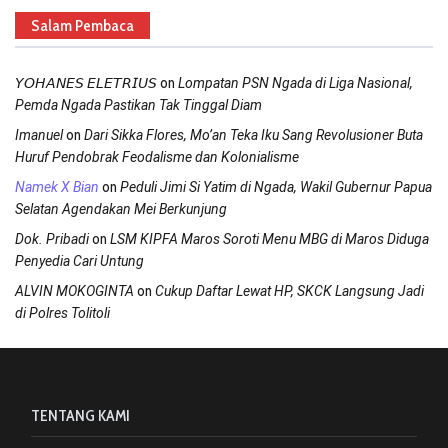
Salam Pembaca
on
𝘠𝘖𝘏𝘈𝘕𝘌𝘚 𝘌𝘓𝘌𝘛𝘙𝘐𝘜𝘚
Lompatan PSN Ngada di Liga Nasional,
Pemda Ngada Pastikan Tak Tinggal Diam
on
Imanuel
Dari Sikka Flores, Mo’an Teka Iku Sang Revolusioner Buta
Huruf Pendobrak Feodalisme dan Kolonialisme
on
Namek X Bian
Peduli Jimi Si Yatim di Ngada, Wakil Gubernur Papua
Selatan Agendakan Mei Berkunjung
on
Dok. Pribadi
LSM KIPFA Maros Soroti Menu MBG di Maros Diduga
Penyedia Cari Untung
on
ALVIN MOKOGINTA
Cukup Daftar Lewat HP, SKCK Langsung Jadi
di Polres Tolitoli
TENTANG KAMI