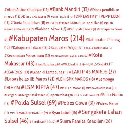
Bank Mandiri
(33)
Abah Anton Charliyan
(14)
Dinas pendidikan
DPP LKKN
maros
(12)
DPP LANTIK
(11)
Dinsos Makassar
(7)
Disdik Sulsel
(6)
(13)
Dunia Pendidikan
(11)
G20
(7)
Hasanuddin Husni Abdullah
(7)
Jalan
Kabinet Jokowi
(12)
Maminasata Maros
(7)
Kabupaten Bone
(7)
Kabupaten Gowa
Kabupaten Maros
(214)
Kabupaten Pinrang
(7)
(15)
Kabupaten Takalar
(12)
Kabupaten Wajo
(12)
Kasus KONI Maros
(6)
Kota
Kecamatan Maros Baru
(13)
Korem 071/Wijayakusuma
(6)
Makassar
(43)
KTT
Koti Mahatidana PP MPW Sulsel
(6)
KPKNL PALOPO
(6)
LAKI P 45 MAROS
(27)
ASEAN 2022
(10)
Lahan di Lantebung
(11)
Lapas kelas IIB Maros
(21)
LBH SPK MAROS
(18)
Lembaga
LSM KIPFA
(47)
PHLH
(16)
Pemkot Makassar
(8)
MTQ di Maros
(7)
Polda Maluku
Pengadilan Negeri Makassar
(8)
pertambangan
(7)
Pilkada Gowa
(6)
Polda Sulsel
(69)
Polres Gowa
(31)
(12)
Polres Maros
Sengeketa Lahan
Ryan Latief
(16)
(11)
PT AMANAH FINANCE
(9)
Sulsel
(46)
Suara Panrita Keadilan
(26)
Sertifikat PTSL
(7)