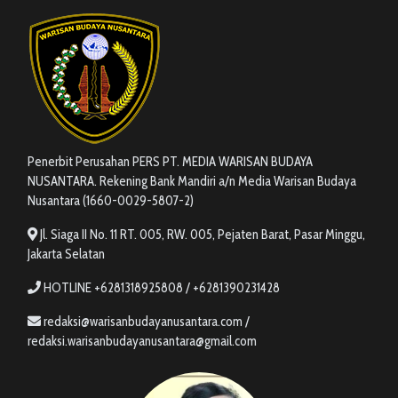
Penerbit Perusahan PERS PT. MEDIA WARISAN BUDAYA
NUSANTARA. Rekening Bank Mandiri a/n Media Warisan Budaya
Nusantara (1660-0029-5807-2)
Jl. Siaga II No. 11 RT. 005, RW. 005, Pejaten Barat, Pasar Minggu,
Jakarta Selatan
HOTLINE +6281318925808 / +6281390231428
redaksi@warisanbudayanusantara.com /
redaksi.warisanbudayanusantara@gmail.com