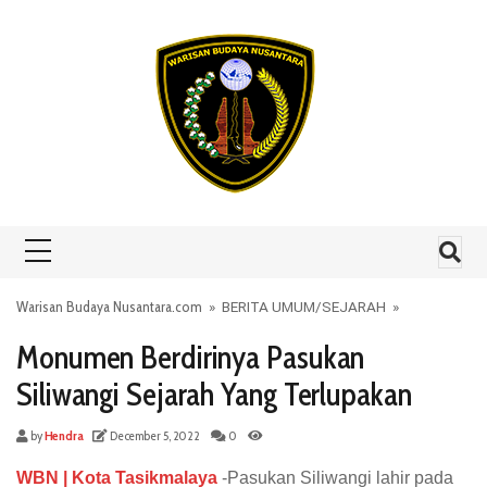
Skip to content
Warisan Budaya Nusantara.com
»
BERITA UMUM
/
SEJARAH
»
Monumen Berdirinya Pasukan
Siliwangi Sejarah Yang Terlupakan
by
Hendra
December 5, 2022
0
WBN | Kota Tasikmalaya
-Pasukan Siliwangi lahir pada