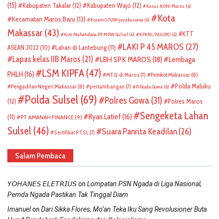
(15)
Kabupaten Takalar
(12)
Kabupaten Wajo
(12)
Kasus KONI Maros
(6)
Kota
Kecamatan Maros Baru
(13)
Korem 071/Wijayakusuma
(6)
Makassar
(43)
KTT
Koti Mahatidana PP MPW Sulsel
(6)
KPKNL PALOPO
(6)
LAKI P 45 MAROS
(27)
ASEAN 2022
(10)
Lahan di Lantebung
(11)
Lapas kelas IIB Maros
(21)
LBH SPK MAROS
(18)
Lembaga
LSM KIPFA
(47)
PHLH
(16)
Pemkot Makassar
(8)
MTQ di Maros
(7)
Polda Maluku
Pengadilan Negeri Makassar
(8)
pertambangan
(7)
Pilkada Gowa
(6)
Polda Sulsel
(69)
Polres Gowa
(31)
(12)
Polres Maros
Sengeketa Lahan
Ryan Latief
(16)
(11)
PT AMANAH FINANCE
(9)
Sulsel
(46)
Suara Panrita Keadilan
(26)
Sertifikat PTSL
(7)
Salam Pembaca
on
𝘠𝘖𝘏𝘈𝘕𝘌𝘚 𝘌𝘓𝘌𝘛𝘙𝘐𝘜𝘚
Lompatan PSN Ngada di Liga Nasional,
Pemda Ngada Pastikan Tak Tinggal Diam
on
Imanuel
Dari Sikka Flores, Mo’an Teka Iku Sang Revolusioner Buta