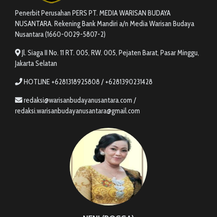
Penerbit Perusahan PERS PT. MEDIA WARISAN BUDAYA
NUSANTARA. Rekening Bank Mandiri a/n Media Warisan Budaya
Nusantara (1660-0029-5807-2)
Jl. Siaga II No. 11 RT. 005, RW. 005, Pejaten Barat, Pasar Minggu,
Jakarta Selatan
HOTLINE +6281318925808 / +6281390231428
redaksi@warisanbudayanusantara.com /
redaksi.warisanbudayanusantara@gmail.com