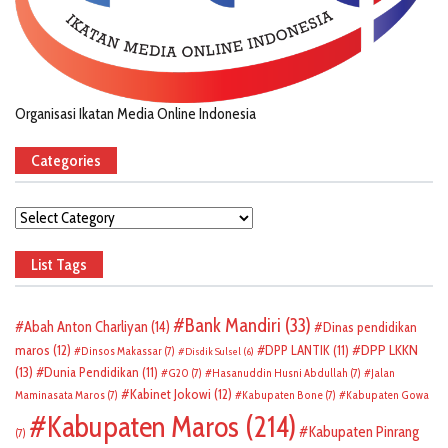
Organisasi Ikatan Media Online Indonesia
Categories
Categories
List Tags
Bank Mandiri
(33)
Abah Anton Charliyan
(14)
Dinas pendidikan
DPP LKKN
maros
(12)
DPP LANTIK
(11)
Dinsos Makassar
(7)
Disdik Sulsel
(6)
(13)
Dunia Pendidikan
(11)
G20
(7)
Hasanuddin Husni Abdullah
(7)
Jalan
Kabinet Jokowi
(12)
Maminasata Maros
(7)
Kabupaten Bone
(7)
Kabupaten Gowa
Kabupaten Maros
(214)
Kabupaten Pinrang
(7)