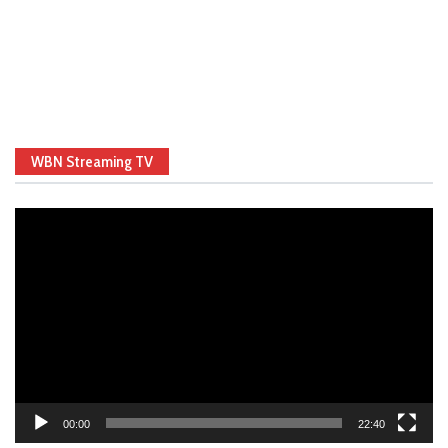
WBN Streaming TV
Video
Player
00:00
22:40