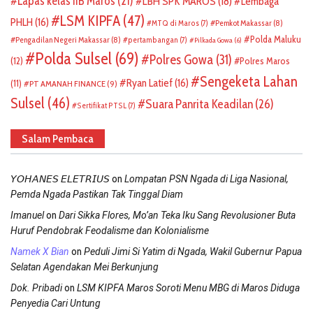
Lapas kelas IIB Maros
(21)
LBH SPK MAROS
(18)
Lembaga
LSM KIPFA
(47)
PHLH
(16)
Pemkot Makassar
(8)
MTQ di Maros
(7)
Polda Maluku
Pengadilan Negeri Makassar
(8)
pertambangan
(7)
Pilkada Gowa
(6)
Polda Sulsel
(69)
Polres Gowa
(31)
(12)
Polres Maros
Sengeketa Lahan
Ryan Latief
(16)
(11)
PT AMANAH FINANCE
(9)
Sulsel
(46)
Suara Panrita Keadilan
(26)
Sertifikat PTSL
(7)
Salam Pembaca
on
𝘠𝘖𝘏𝘈𝘕𝘌𝘚 𝘌𝘓𝘌𝘛𝘙𝘐𝘜𝘚
Lompatan PSN Ngada di Liga Nasional,
Pemda Ngada Pastikan Tak Tinggal Diam
on
Imanuel
Dari Sikka Flores, Mo’an Teka Iku Sang Revolusioner Buta
Huruf Pendobrak Feodalisme dan Kolonialisme
on
Namek X Bian
Peduli Jimi Si Yatim di Ngada, Wakil Gubernur Papua
Selatan Agendakan Mei Berkunjung
on
Dok. Pribadi
LSM KIPFA Maros Soroti Menu MBG di Maros Diduga
Penyedia Cari Untung