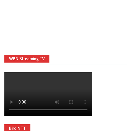
WBN Streaming TV
Biro NTT