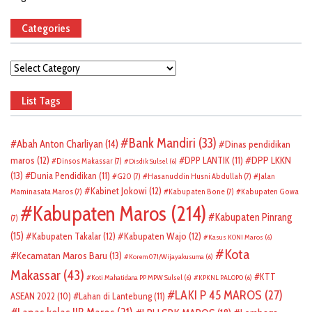
Categories
Categories
List Tags
Bank Mandiri
(33)
Abah Anton Charliyan
(14)
Dinas pendidikan
DPP LKKN
maros
(12)
DPP LANTIK
(11)
Dinsos Makassar
(7)
Disdik Sulsel
(6)
(13)
Dunia Pendidikan
(11)
G20
(7)
Hasanuddin Husni Abdullah
(7)
Jalan
Kabinet Jokowi
(12)
Maminasata Maros
(7)
Kabupaten Bone
(7)
Kabupaten Gowa
Kabupaten Maros
(214)
Kabupaten Pinrang
(7)
(15)
Kabupaten Takalar
(12)
Kabupaten Wajo
(12)
Kasus KONI Maros
(6)
Kota
Kecamatan Maros Baru
(13)
Korem 071/Wijayakusuma
(6)
Makassar
(43)
KTT
Koti Mahatidana PP MPW Sulsel
(6)
KPKNL PALOPO
(6)
LAKI P 45 MAROS
(27)
ASEAN 2022
(10)
Lahan di Lantebung
(11)