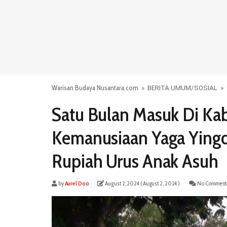
Warisan Budaya Nusantara.com
»
BERITA UMUM
/
SOSIAL
»
Satu Bulan Masuk Di Ka
Kemanusiaan Yaga Yingd
Rupiah Urus Anak Asuh
by
Aurel Doo
August 2, 2024
( August 2, 2024 )
No Comment