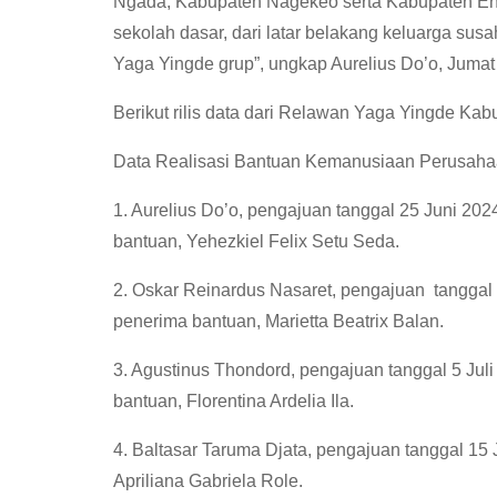
Ngada, Kabupaten Nagekeo serta Kabupaten En
sekolah dasar, dari latar belakang keluarga su
Yaga Yingde grup”, ungkap Aurelius Do’o, Jumat
Berikut rilis data dari Relawan Yaga Yingde Kab
Data Realisasi Bantuan Kemanusiaan Perusaha
1. Aurelius Do’o, pengajuan tanggal 25 Juni 202
bantuan, Yehezkiel Felix Setu Seda.
2. Oskar Reinardus Nasaret, pengajuan tanggal 1
penerima bantuan, Marietta Beatrix Balan.
3. Agustinus Thondord, pengajuan tanggal 5 Jul
bantuan, Florentina Ardelia Ila.
4. Baltasar Taruma Djata, pengajuan tanggal 15 J
Apriliana Gabriela Role.