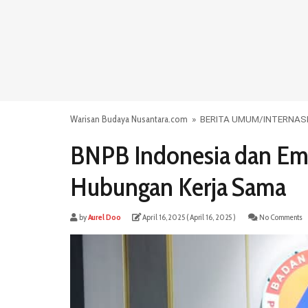
Warisan Budaya Nusantara.com
»
BERITA UMUM
/
INTERNAS
BNPB Indonesia dan Eme
Hubungan Kerja Sama
by
Aurel Doo
April 16, 2025
( April 16, 2025 )
No Comments