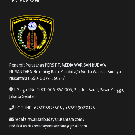
TENTANG KAMI
Penerbit Perusahan PERS PT. MEDIA WARISAN BUDAYA
NUSANTARA. Rekening Bank Mandiri a/n Media Warisan Budaya
Nusantara (1660-0029-5807-2)
Jl. Siaga II No. 11 RT. 005, RW. 005, Pejaten Barat, Pasar Minggu,
Jakarta Selatan
HOTLINE +6281318925808 / +6281390231428
redaksi@warisanbudayanusantara.com /
redaksi.warisanbudayanusantara@gmail.com