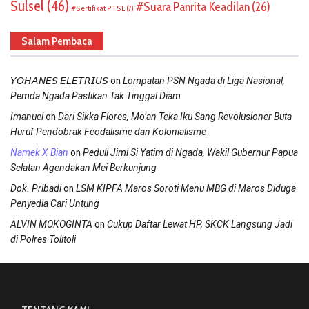
Sulsel
(46)
Suara Panrita Keadilan
(26)
Sertifikat PTSL
(7)
Salam Pembaca
on
𝘠𝘖𝘏𝘈𝘕𝘌𝘚 𝘌𝘓𝘌𝘛𝘙𝘐𝘜𝘚
Lompatan PSN Ngada di Liga Nasional,
Pemda Ngada Pastikan Tak Tinggal Diam
on
Imanuel
Dari Sikka Flores, Mo’an Teka Iku Sang Revolusioner Buta
Huruf Pendobrak Feodalisme dan Kolonialisme
on
Namek X Bian
Peduli Jimi Si Yatim di Ngada, Wakil Gubernur Papua
Selatan Agendakan Mei Berkunjung
on
Dok. Pribadi
LSM KIPFA Maros Soroti Menu MBG di Maros Diduga
Penyedia Cari Untung
on
ALVIN MOKOGINTA
Cukup Daftar Lewat HP, SKCK Langsung Jadi
di Polres Tolitoli