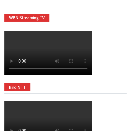
WBN Streaming TV
Biro NTT