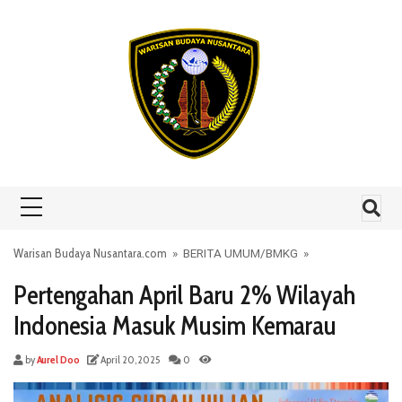
Skip to content
Warisan Budaya Nusantara.com
»
BERITA UMUM
/
BMKG
»
Pertengahan April Baru 2% Wilayah
Indonesia Masuk Musim Kemarau
by
Aurel Doo
April 20, 2025
0