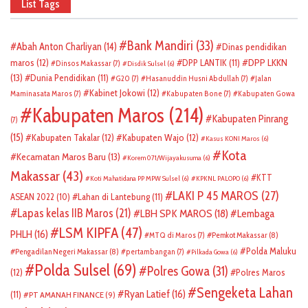
List Tags
Bank Mandiri
(33)
Abah Anton Charliyan
(14)
Dinas pendidikan
DPP LKKN
maros
(12)
DPP LANTIK
(11)
Dinsos Makassar
(7)
Disdik Sulsel
(6)
(13)
Dunia Pendidikan
(11)
G20
(7)
Hasanuddin Husni Abdullah
(7)
Jalan
Kabinet Jokowi
(12)
Maminasata Maros
(7)
Kabupaten Bone
(7)
Kabupaten Gowa
Kabupaten Maros
(214)
Kabupaten Pinrang
(7)
(15)
Kabupaten Takalar
(12)
Kabupaten Wajo
(12)
Kasus KONI Maros
(6)
Kota
Kecamatan Maros Baru
(13)
Korem 071/Wijayakusuma
(6)
Makassar
(43)
KTT
Koti Mahatidana PP MPW Sulsel
(6)
KPKNL PALOPO
(6)
LAKI P 45 MAROS
(27)
ASEAN 2022
(10)
Lahan di Lantebung
(11)
Lapas kelas IIB Maros
(21)
LBH SPK MAROS
(18)
Lembaga
LSM KIPFA
(47)
PHLH
(16)
Pemkot Makassar
(8)
MTQ di Maros
(7)
Polda Maluku
Pengadilan Negeri Makassar
(8)
pertambangan
(7)
Pilkada Gowa
(6)
Polda Sulsel
(69)
Polres Gowa
(31)
(12)
Polres Maros
Sengeketa Lahan
Ryan Latief
(16)
(11)
PT AMANAH FINANCE
(9)