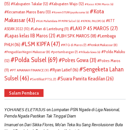
(15)
Kabupaten Takalar
(12)
Kabupaten Wajo
(12)
Kasus KONI Maros
(6)
Kota
Kecamatan Maros Baru
(13)
Korem 071/Wijayakusuma
(6)
Makassar
(43)
KTT
Koti Mahatidana PP MPW Sulsel
(6)
KPKNL PALOPO
(6)
LAKI P 45 MAROS
(27)
ASEAN 2022
(10)
Lahan di Lantebung
(11)
Lapas kelas IIB Maros
(21)
LBH SPK MAROS
(18)
Lembaga
LSM KIPFA
(47)
PHLH
(16)
Pemkot Makassar
(8)
MTQ di Maros
(7)
Polda Maluku
Pengadilan Negeri Makassar
(8)
pertambangan
(7)
Pilkada Gowa
(6)
Polda Sulsel
(69)
Polres Gowa
(31)
(12)
Polres Maros
Sengeketa Lahan
Ryan Latief
(16)
(11)
PT AMANAH FINANCE
(9)
Sulsel
(46)
Suara Panrita Keadilan
(26)
Sertifikat PTSL
(7)
Salam Pembaca
on
𝘠𝘖𝘏𝘈𝘕𝘌𝘚 𝘌𝘓𝘌𝘛𝘙𝘐𝘜𝘚
Lompatan PSN Ngada di Liga Nasional,
Pemda Ngada Pastikan Tak Tinggal Diam
on
Imanuel
Dari Sikka Flores, Mo’an Teka Iku Sang Revolusioner Buta