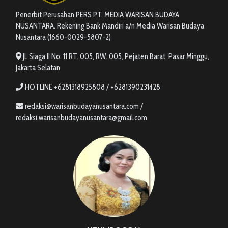
Penerbit Perusahan PERS PT. MEDIA WARISAN BUDAYA
NUSANTARA. Rekening Bank Mandiri a/n Media Warisan Budaya
Nusantara (1660-0029-5807-2)
Jl. Siaga II No. 11 RT. 005, RW. 005, Pejaten Barat, Pasar Minggu,
Jakarta Selatan
HOTLINE +6281318925808 / +6281390231428
redaksi@warisanbudayanusantara.com /
redaksi.warisanbudayanusantara@gmail.com