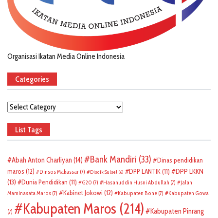
Organisasi Ikatan Media Online Indonesia
Categories
Categories
List Tags
Bank Mandiri
(33)
Abah Anton Charliyan
(14)
Dinas pendidikan
DPP LKKN
maros
(12)
DPP LANTIK
(11)
Dinsos Makassar
(7)
Disdik Sulsel
(6)
(13)
Dunia Pendidikan
(11)
G20
(7)
Hasanuddin Husni Abdullah
(7)
Jalan
Kabinet Jokowi
(12)
Maminasata Maros
(7)
Kabupaten Bone
(7)
Kabupaten Gowa
Kabupaten Maros
(214)
Kabupaten Pinrang
(7)