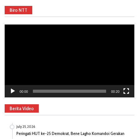
Biro NTT
Video
Player
00:00
00:20
Berita Video
July 25, 2026
Peringati HUT ke-25 Demokrat, Bene Lagho Komandoi Gerakan