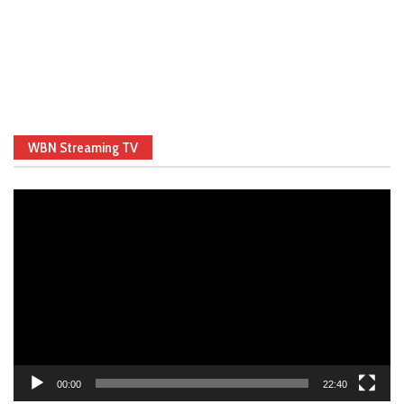
WBN Streaming TV
Video
Player
00:00
22:40