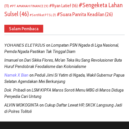
Sengeketa Lahan
Ryan Latief
(16)
(11)
PT AMANAH FINANCE
(9)
Sulsel
(46)
Suara Panrita Keadilan
(26)
Sertifikat PTSL
(7)
Salam Pembaca
on
𝘠𝘖𝘏𝘈𝘕𝘌𝘚 𝘌𝘓𝘌𝘛𝘙𝘐𝘜𝘚
Lompatan PSN Ngada di Liga Nasional,
Pemda Ngada Pastikan Tak Tinggal Diam
on
Imanuel
Dari Sikka Flores, Mo’an Teka Iku Sang Revolusioner Buta
Huruf Pendobrak Feodalisme dan Kolonialisme
on
Namek X Bian
Peduli Jimi Si Yatim di Ngada, Wakil Gubernur Papua
Selatan Agendakan Mei Berkunjung
on
Dok. Pribadi
LSM KIPFA Maros Soroti Menu MBG di Maros Diduga
Penyedia Cari Untung
on
ALVIN MOKOGINTA
Cukup Daftar Lewat HP, SKCK Langsung Jadi
di Polres Tolitoli