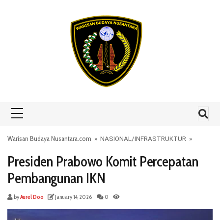
Skip to content
Warisan Budaya Nusantara.com
»
NASIONAL
/
INFRASTRUKTUR
»
Presiden Prabowo Komit Percepatan
Pembangunan IKN
by
Aurel Doo
January 14, 2026
0