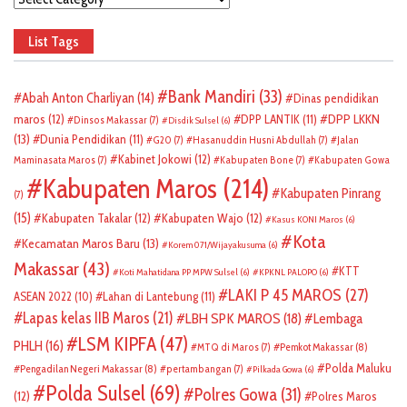
List Tags
Bank Mandiri
(33)
Abah Anton Charliyan
(14)
Dinas pendidikan
DPP LKKN
maros
(12)
DPP LANTIK
(11)
Dinsos Makassar
(7)
Disdik Sulsel
(6)
(13)
Dunia Pendidikan
(11)
G20
(7)
Hasanuddin Husni Abdullah
(7)
Jalan
Kabinet Jokowi
(12)
Maminasata Maros
(7)
Kabupaten Bone
(7)
Kabupaten Gowa
Kabupaten Maros
(214)
Kabupaten Pinrang
(7)
(15)
Kabupaten Takalar
(12)
Kabupaten Wajo
(12)
Kasus KONI Maros
(6)
Kota
Kecamatan Maros Baru
(13)
Korem 071/Wijayakusuma
(6)
Makassar
(43)
KTT
Koti Mahatidana PP MPW Sulsel
(6)
KPKNL PALOPO
(6)
LAKI P 45 MAROS
(27)
ASEAN 2022
(10)
Lahan di Lantebung
(11)
Lapas kelas IIB Maros
(21)
LBH SPK MAROS
(18)
Lembaga
LSM KIPFA
(47)
PHLH
(16)
Pemkot Makassar
(8)
MTQ di Maros
(7)
Polda Maluku
Pengadilan Negeri Makassar
(8)
pertambangan
(7)
Pilkada Gowa
(6)
Polda Sulsel
(69)
Polres Gowa
(31)
(12)
Polres Maros