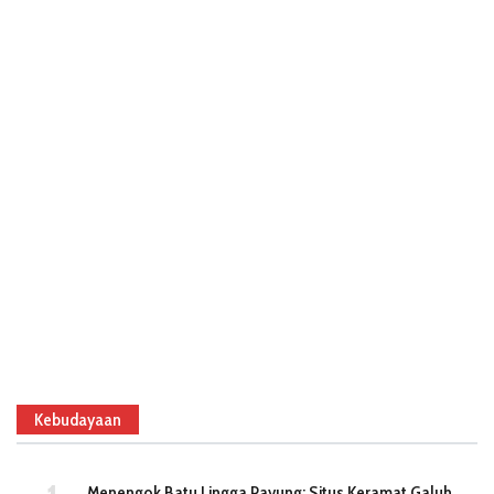
Kebudayaan
Menengok Batu Lingga Payung: Situs Keramat Galuh