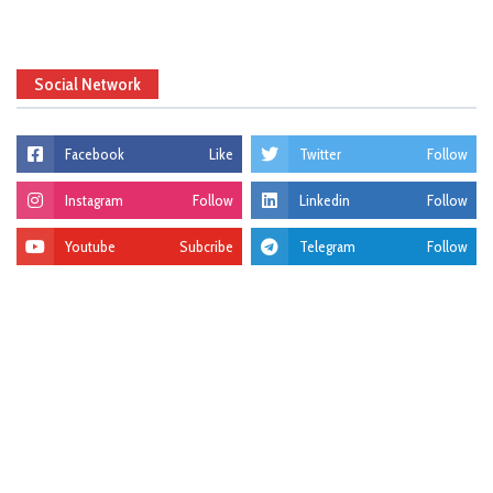
Social Network
Facebook
Like
Twitter
Follow
Instagram
Follow
Linkedin
Follow
Youtube
Subcribe
Telegram
Follow