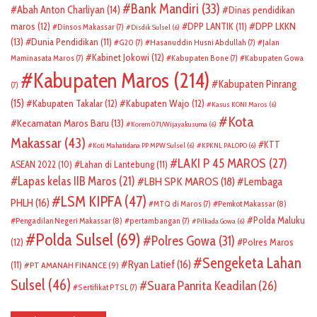
Bank Mandiri
(33)
Abah Anton Charliyan
(14)
Dinas pendidikan
DPP LKKN
maros
(12)
DPP LANTIK
(11)
Dinsos Makassar
(7)
Disdik Sulsel
(6)
(13)
Dunia Pendidikan
(11)
G20
(7)
Hasanuddin Husni Abdullah
(7)
Jalan
Kabinet Jokowi
(12)
Maminasata Maros
(7)
Kabupaten Bone
(7)
Kabupaten Gowa
Kabupaten Maros
(214)
Kabupaten Pinrang
(7)
(15)
Kabupaten Takalar
(12)
Kabupaten Wajo
(12)
Kasus KONI Maros
(6)
Kota
Kecamatan Maros Baru
(13)
Korem 071/Wijayakusuma
(6)
Makassar
(43)
KTT
Koti Mahatidana PP MPW Sulsel
(6)
KPKNL PALOPO
(6)
LAKI P 45 MAROS
(27)
ASEAN 2022
(10)
Lahan di Lantebung
(11)
Lapas kelas IIB Maros
(21)
LBH SPK MAROS
(18)
Lembaga
LSM KIPFA
(47)
PHLH
(16)
Pemkot Makassar
(8)
MTQ di Maros
(7)
Polda Maluku
Pengadilan Negeri Makassar
(8)
pertambangan
(7)
Pilkada Gowa
(6)
Polda Sulsel
(69)
Polres Gowa
(31)
(12)
Polres Maros
Sengeketa Lahan
Ryan Latief
(16)
(11)
PT AMANAH FINANCE
(9)
Sulsel
(46)
Suara Panrita Keadilan
(26)
Sertifikat PTSL
(7)