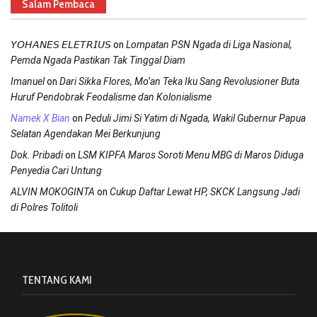
Salam Pembaca
on
𝘠𝘖𝘏𝘈𝘕𝘌𝘚 𝘌𝘓𝘌𝘛𝘙𝘐𝘜𝘚
Lompatan PSN Ngada di Liga Nasional,
Pemda Ngada Pastikan Tak Tinggal Diam
on
Imanuel
Dari Sikka Flores, Mo’an Teka Iku Sang Revolusioner Buta
Huruf Pendobrak Feodalisme dan Kolonialisme
on
Namek X Bian
Peduli Jimi Si Yatim di Ngada, Wakil Gubernur Papua
Selatan Agendakan Mei Berkunjung
on
Dok. Pribadi
LSM KIPFA Maros Soroti Menu MBG di Maros Diduga
Penyedia Cari Untung
on
ALVIN MOKOGINTA
Cukup Daftar Lewat HP, SKCK Langsung Jadi
di Polres Tolitoli
TENTANG KAMI