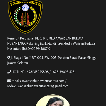
Penerbit Perusahan PERS PT. MEDIA WARISAN BUDAYA
NUSANTARA. Rekening Bank Mandiri a/n Media Warisan Budaya
Nusantara (1660-0029-5807-2)
Jl. Siaga II No. 11 RT. 005, RW. 005, Pejaten Barat, Pasar Minggu,
Jakarta Selatan
HOTLINE +6281318925808 / +6281390231428
redaksi@warisanbudayanusantara.com /
redaksi.warisanbudayanusantara@gmail.com