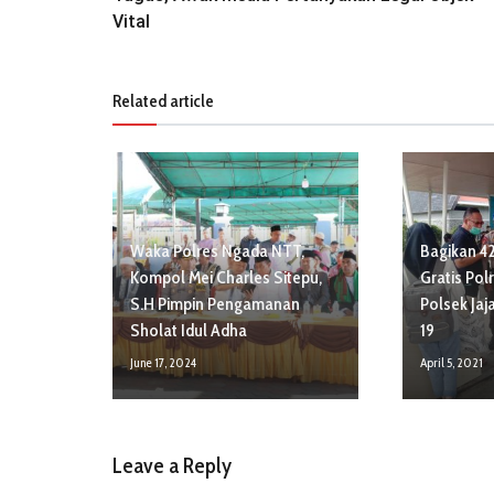
Vital
Related article
Waka Polres Ngada NTT,
Bagikan 4
Kompol Mei Charles Sitepu,
Gratis Pol
S.H Pimpin Pengamanan
Polsek Jaj
Sholat Idul Adha
19
June 17, 2024
April 5, 2021
Leave a Reply