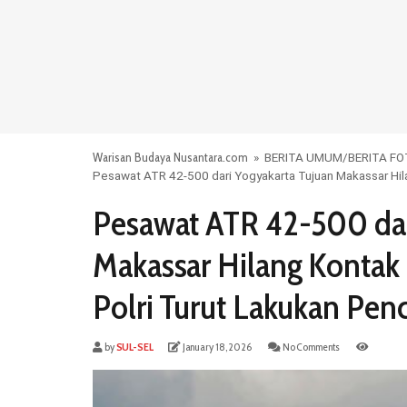
Warisan Budaya Nusantara.com
»
BERITA UMUM
/
BERITA F
Pesawat ATR 42-500 dari Yogyakarta Tujuan Makassar Hila
Pesawat ATR 42-500 dar
Makassar Hilang Kontak 
Polri Turut Lakukan Pen
by
SUL-SEL
January 18, 2026
No Comments