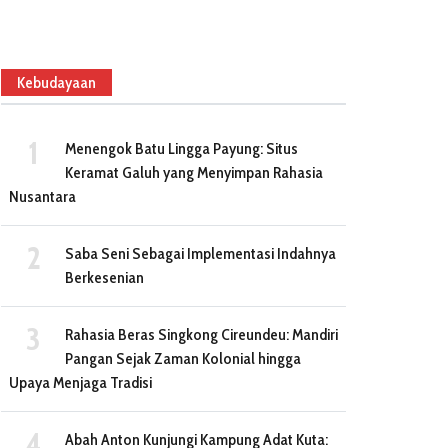
Kebudayaan
Menengok Batu Lingga Payung: Situs
Keramat Galuh yang Menyimpan Rahasia
Nusantara
Viral..! Pekerja SPPG MBG di
Gowa Dipecat Secara
Kepala UPTD SPNF SKB
Saba Seni Sebagai Implementasi Indahnya
Diskriminasi Hingga Dapat
Depok Giat Ujian Kesetara
Berkesenian
Perlakuan Bullying
Paket A Dan B
February 15, 2026
May 22, 2023
Rahasia Beras Singkong Cireundeu: Mandiri
Pangan Sejak Zaman Kolonial hingga
Upaya Menjaga Tradisi
Abah Anton Kunjungi Kampung Adat Kuta: