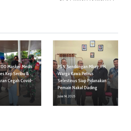
200 Masker Medis
PSN Bendungan Mbay, PH
res Kep Seribu &
Warga Kawa Petrus
aran Cegah Covid-
Selestinus Siap Pidanakan
Pemain Nakal Dading
June 14, 2025