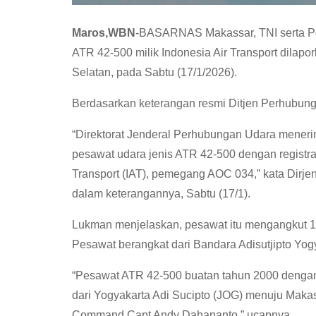
Maros,WBN
-BASARNAS Makassar, TNI serta Po
ATR 42-500 milik Indonesia Air Transport dilapo
Selatan, pada Sabtu (17/1/2026).
Berdasarkan keterangan resmi Ditjen Perhubung
“Direktorat Jenderal Perhubungan Udara menerima
pesawat udara jenis ATR 42-500 dengan registra
Transport (IAT), pemegang AOC 034,” kata Dirj
dalam keterangannya, Sabtu (17/1).
Lukman menjelaskan, pesawat itu mengangkut 10 
Pesawat berangkat dari Bandara Adisutjipto Yo
“Pesawat ATR 42-500 buatan tahun 2000 dengan
dari Yogyakarta Adi Sucipto (JOG) menuju Maka
Command Capt Andy Dahananto,” ucapnya.