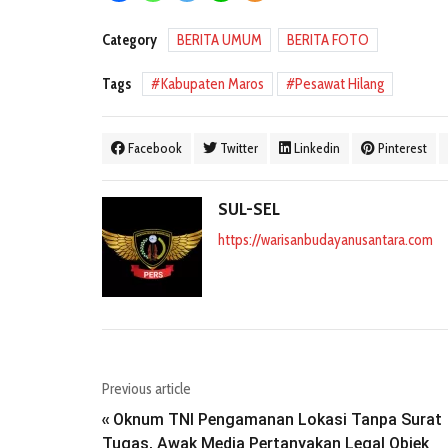
Category
BERITA UMUM
BERITA FOTO
Tags
Kabupaten Maros
Pesawat Hilang
Facebook
Twitter
Linkedin
Pinterest
SUL-SEL
https://warisanbudayanusantara.com
Previous article
Oknum TNI Pengamanan Lokasi Tanpa Surat
«
Tugas, Awak Media Pertanyakan Legal Objek