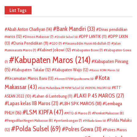
List Tags
Bank Mandiri
(33)
Abah Anton Charliyan
(14)
Dinas pendidikan
DPP LKKN
maros
(12)
DPP LANTIK
(11)
Dinsos Makassar
(7)
Disdik Sulsel
(6)
(13)
Dunia Pendidikan
(11)
G20
(7)
Hasanuddin Husni Abdullah
(7)
Jalan
Kabinet Jokowi
(12)
Maminasata Maros
(7)
Kabupaten Bone
(7)
Kabupaten Gowa
Kabupaten Maros
(214)
Kabupaten Pinrang
(7)
(15)
Kabupaten Takalar
(12)
Kabupaten Wajo
(12)
Kasus KONI Maros
(6)
Kota
Kecamatan Maros Baru
(13)
Korem 071/Wijayakusuma
(6)
Makassar
(43)
KTT
Koti Mahatidana PP MPW Sulsel
(6)
KPKNL PALOPO
(6)
LAKI P 45 MAROS
(27)
ASEAN 2022
(10)
Lahan di Lantebung
(11)
Lapas kelas IIB Maros
(21)
LBH SPK MAROS
(18)
Lembaga
LSM KIPFA
(47)
PHLH
(16)
Pemkot Makassar
(8)
MTQ di Maros
(7)
Polda Maluku
Pengadilan Negeri Makassar
(8)
pertambangan
(7)
Pilkada Gowa
(6)
Polda Sulsel
(69)
Polres Gowa
(31)
(12)
Polres Maros