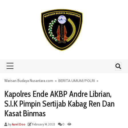
Skip to content
Warisan Budaya Nusantara.com
»
BERITA UMUM
/
POLRI
»
Kapolres Ende AKBP Andre Librian,
S.I.K Pimpin Sertijab Kabag Ren Dan
Kasat Binmas
by
Aurel Doo
February 14, 2023
0