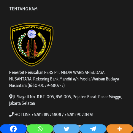
TENTANG KAMI
Penerbit Perusahan PERS PT. MEDIA WARISAN BUDAYA
NUSANTARA. Rekening Bank Mandiri a/n Media Warisan Budaya
Nusantara (1660-0029-5807-2)
Jl. Siaga II No. 11 RT. 005, RW. 005, Pejaten Barat, Pasar Minggu,
Jakarta Selatan
HOTLINE +6281318925808 / +6281390231428
redaksi@warisanbudayanusantara.com /
redaksi.warisanbudayanusantara@gmail.com