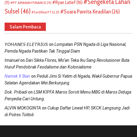
Sengeketa Lahan
Ryan Latief
(16)
(11)
PT AMANAH FINANCE
(9)
Sulsel
(46)
Suara Panrita Keadilan
(26)
Sertifikat PTSL
(7)
Salam Pembaca
on
𝘠𝘖𝘏𝘈𝘕𝘌𝘚 𝘌𝘓𝘌𝘛𝘙𝘐𝘜𝘚
Lompatan PSN Ngada di Liga Nasional,
Pemda Ngada Pastikan Tak Tinggal Diam
on
Imanuel
Dari Sikka Flores, Mo’an Teka Iku Sang Revolusioner Buta
Huruf Pendobrak Feodalisme dan Kolonialisme
on
Namek X Bian
Peduli Jimi Si Yatim di Ngada, Wakil Gubernur Papua
Selatan Agendakan Mei Berkunjung
on
Dok. Pribadi
LSM KIPFA Maros Soroti Menu MBG di Maros Diduga
Penyedia Cari Untung
on
ALVIN MOKOGINTA
Cukup Daftar Lewat HP, SKCK Langsung Jadi
di Polres Tolitoli