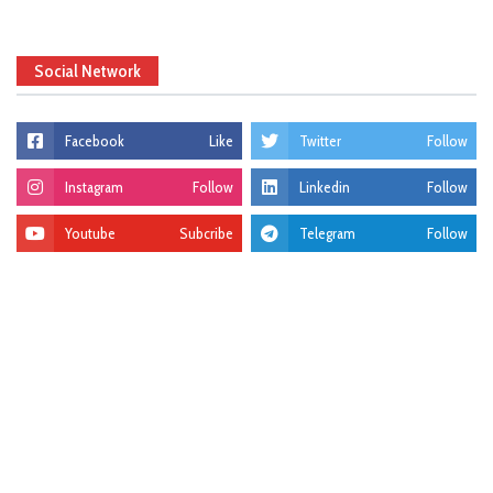
Social Network
Facebook
Like
Twitter
Follow
Instagram
Follow
Linkedin
Follow
Youtube
Subcribe
Telegram
Follow