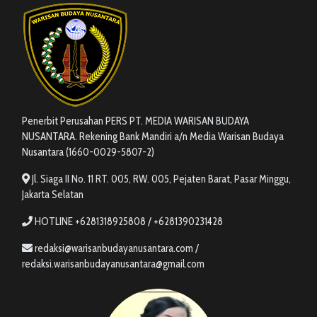
Penerbit Perusahan PERS PT. MEDIA WARISAN BUDAYA
NUSANTARA. Rekening Bank Mandiri a/n Media Warisan Budaya
Nusantara (1660-0029-5807-2)
Jl. Siaga II No. 11 RT. 005, RW. 005, Pejaten Barat, Pasar Minggu,
Jakarta Selatan
HOTLINE +6281318925808 / +6281390231428
redaksi@warisanbudayanusantara.com /
redaksi.warisanbudayanusantara@gmail.com