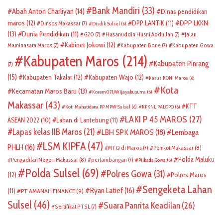
Bank Mandiri
(33)
Abah Anton Charliyan
(14)
Dinas pendidikan
DPP LKKN
maros
(12)
DPP LANTIK
(11)
Dinsos Makassar
(7)
Disdik Sulsel
(6)
(13)
Dunia Pendidikan
(11)
G20
(7)
Hasanuddin Husni Abdullah
(7)
Jalan
Kabinet Jokowi
(12)
Maminasata Maros
(7)
Kabupaten Bone
(7)
Kabupaten Gowa
Kabupaten Maros
(214)
Kabupaten Pinrang
(7)
(15)
Kabupaten Takalar
(12)
Kabupaten Wajo
(12)
Kasus KONI Maros
(6)
Kota
Kecamatan Maros Baru
(13)
Korem 071/Wijayakusuma
(6)
Makassar
(43)
KTT
Koti Mahatidana PP MPW Sulsel
(6)
KPKNL PALOPO
(6)
LAKI P 45 MAROS
(27)
ASEAN 2022
(10)
Lahan di Lantebung
(11)
Lapas kelas IIB Maros
(21)
LBH SPK MAROS
(18)
Lembaga
LSM KIPFA
(47)
PHLH
(16)
Pemkot Makassar
(8)
MTQ di Maros
(7)
Polda Maluku
Pengadilan Negeri Makassar
(8)
pertambangan
(7)
Pilkada Gowa
(6)
Polda Sulsel
(69)
Polres Gowa
(31)
(12)
Polres Maros
Sengeketa Lahan
Ryan Latief
(16)
(11)
PT AMANAH FINANCE
(9)
Sulsel
(46)
Suara Panrita Keadilan
(26)
Sertifikat PTSL
(7)