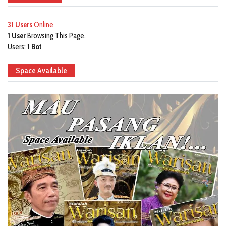
31 Users
Online
1 User
Browsing This Page.
Users:
1 Bot
Space Available