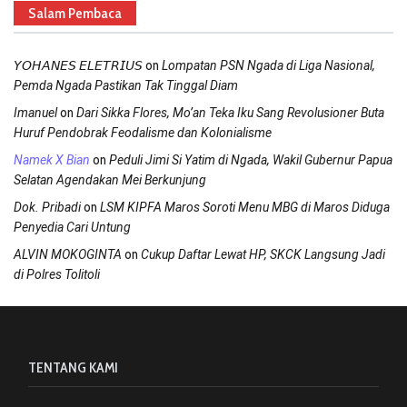
Salam Pembaca
on
𝘠𝘖𝘏𝘈𝘕𝘌𝘚 𝘌𝘓𝘌𝘛𝘙𝘐𝘜𝘚
Lompatan PSN Ngada di Liga Nasional,
Pemda Ngada Pastikan Tak Tinggal Diam
on
Imanuel
Dari Sikka Flores, Mo’an Teka Iku Sang Revolusioner Buta
Huruf Pendobrak Feodalisme dan Kolonialisme
on
Namek X Bian
Peduli Jimi Si Yatim di Ngada, Wakil Gubernur Papua
Selatan Agendakan Mei Berkunjung
on
Dok. Pribadi
LSM KIPFA Maros Soroti Menu MBG di Maros Diduga
Penyedia Cari Untung
on
ALVIN MOKOGINTA
Cukup Daftar Lewat HP, SKCK Langsung Jadi
di Polres Tolitoli
TENTANG KAMI