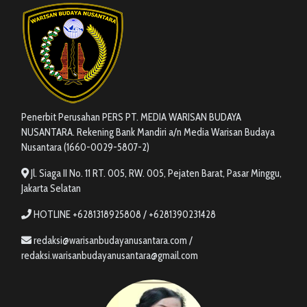
Penerbit Perusahan PERS PT. MEDIA WARISAN BUDAYA
NUSANTARA. Rekening Bank Mandiri a/n Media Warisan Budaya
Nusantara (1660-0029-5807-2)
Jl. Siaga II No. 11 RT. 005, RW. 005, Pejaten Barat, Pasar Minggu,
Jakarta Selatan
HOTLINE +6281318925808 / +6281390231428
redaksi@warisanbudayanusantara.com /
redaksi.warisanbudayanusantara@gmail.com