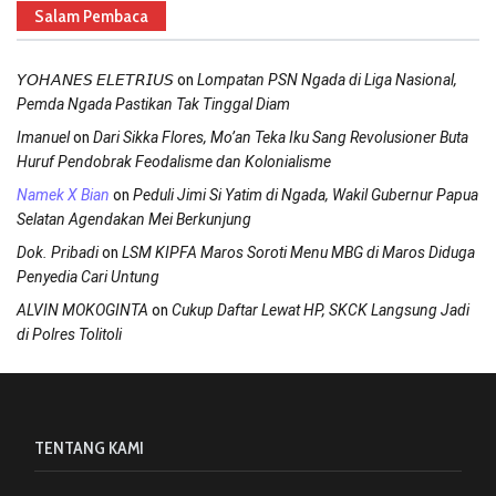
Salam Pembaca
on
𝘠𝘖𝘏𝘈𝘕𝘌𝘚 𝘌𝘓𝘌𝘛𝘙𝘐𝘜𝘚
Lompatan PSN Ngada di Liga Nasional,
Pemda Ngada Pastikan Tak Tinggal Diam
on
Imanuel
Dari Sikka Flores, Mo’an Teka Iku Sang Revolusioner Buta
Huruf Pendobrak Feodalisme dan Kolonialisme
on
Namek X Bian
Peduli Jimi Si Yatim di Ngada, Wakil Gubernur Papua
Selatan Agendakan Mei Berkunjung
on
Dok. Pribadi
LSM KIPFA Maros Soroti Menu MBG di Maros Diduga
Penyedia Cari Untung
on
ALVIN MOKOGINTA
Cukup Daftar Lewat HP, SKCK Langsung Jadi
di Polres Tolitoli
TENTANG KAMI