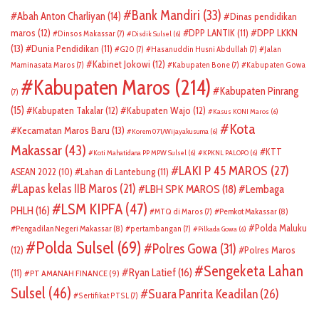
Bank Mandiri
(33)
Abah Anton Charliyan
(14)
Dinas pendidikan
DPP LKKN
maros
(12)
DPP LANTIK
(11)
Dinsos Makassar
(7)
Disdik Sulsel
(6)
(13)
Dunia Pendidikan
(11)
G20
(7)
Hasanuddin Husni Abdullah
(7)
Jalan
Kabinet Jokowi
(12)
Maminasata Maros
(7)
Kabupaten Bone
(7)
Kabupaten Gowa
Kabupaten Maros
(214)
Kabupaten Pinrang
(7)
(15)
Kabupaten Takalar
(12)
Kabupaten Wajo
(12)
Kasus KONI Maros
(6)
Kota
Kecamatan Maros Baru
(13)
Korem 071/Wijayakusuma
(6)
Makassar
(43)
KTT
Koti Mahatidana PP MPW Sulsel
(6)
KPKNL PALOPO
(6)
LAKI P 45 MAROS
(27)
ASEAN 2022
(10)
Lahan di Lantebung
(11)
Lapas kelas IIB Maros
(21)
LBH SPK MAROS
(18)
Lembaga
LSM KIPFA
(47)
PHLH
(16)
Pemkot Makassar
(8)
MTQ di Maros
(7)
Polda Maluku
Pengadilan Negeri Makassar
(8)
pertambangan
(7)
Pilkada Gowa
(6)
Polda Sulsel
(69)
Polres Gowa
(31)
(12)
Polres Maros
Sengeketa Lahan
Ryan Latief
(16)
(11)
PT AMANAH FINANCE
(9)
Sulsel
(46)
Suara Panrita Keadilan
(26)
Sertifikat PTSL
(7)