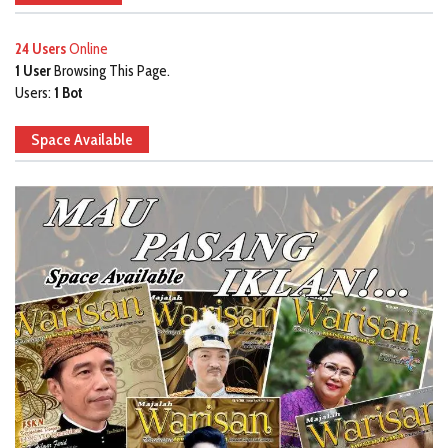
24 Users
Online
1 User
Browsing This Page.
Users:
1 Bot
Space Available