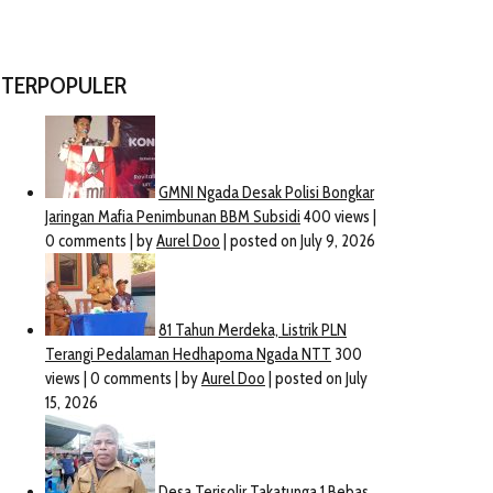
TERPOPULER
Logo Baru Nahkoda Baru,
Partai Solidaritas Indonesia
Jadi Kekuatan Politik Baru di
Jaya-Abdillah”JADI”Resmi
Maros
Mendaftar Di KPU