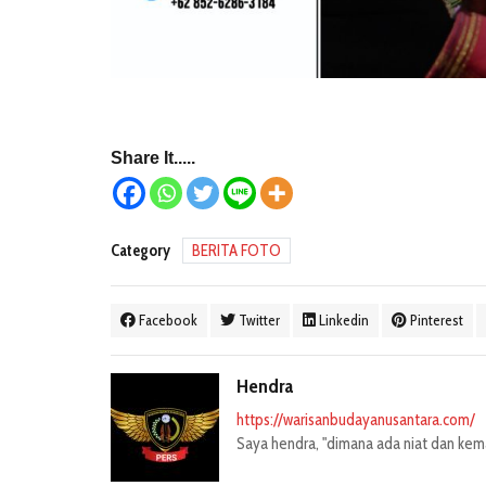
Share It.....
Category
BERITA FOTO
Facebook
Twitter
Linkedin
Pinterest
Hendra
https://warisanbudayanusantara.com/
Saya hendra, "dimana ada niat dan kemau