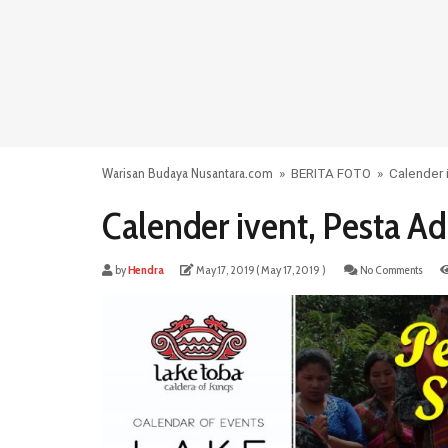
Warisan Budaya Nusantara.com
»
BERITA FOTO
»
Calender 
Calender ivent, Pesta Ad
by
Hendra
May 17, 2019
( May 17, 2019 )
No Comments