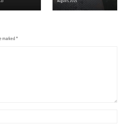
023
August 5, 2025
re marked
*