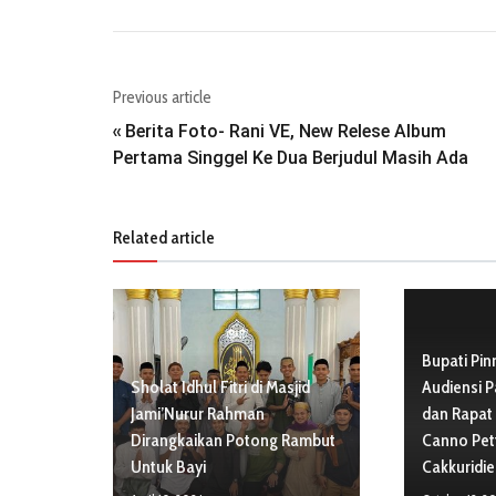
Previous article
Berita Foto- Rani VE, New Relese Album
«
Pertama Singgel Ke Dua Berjudul Masih Ada
Related article
Bupati Pin
Sholat Idhul Fitri di Masjid
Audiensi P
Jami’Nurur Rahman
dan Rapat 
Dirangkaikan Potong Rambut
Canno Pet
Untuk Bayi
Cakkuridi