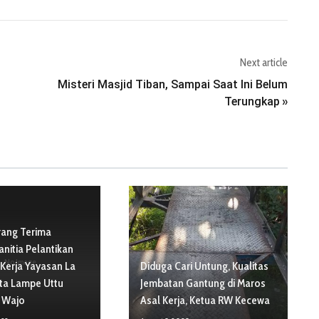
Next article
Misteri Masjid Tiban, Sampai Saat Ini Belum
Terungkap
»
rang Terima
anitia Pelantikan
No Image
Kerja Yayasan La
Diduga Cari Untung, Kualitas
ta Lampe Uttu
Jembatan Gantung di Maros
e Wajo
Asal Kerja, Ketua RW Kecewa