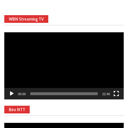
WBN Streaming TV
Video
Player
00:00
22:40
Biro NTT
Video