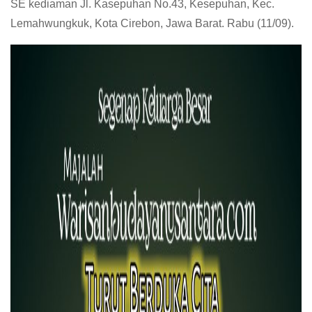
SE kediaman Jl. Kasepuhan No.43, Kesepuhan, Kec.
Lemahwungkuk, Kota Cirebon, Jawa Barat. Rabu (11/09).