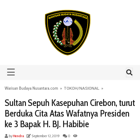
Skip to content
Warisan Budaya Nusantara.com
»
TOKOH
/
NASIONAL
»
Sultan Sepuh Kasepuhan Cirebon, turut
Berduka Cita Atas Wafatnya Presiden
ke 3 Bapak H. BJ. Habibie
by
Hendra
September 12, 2019
0