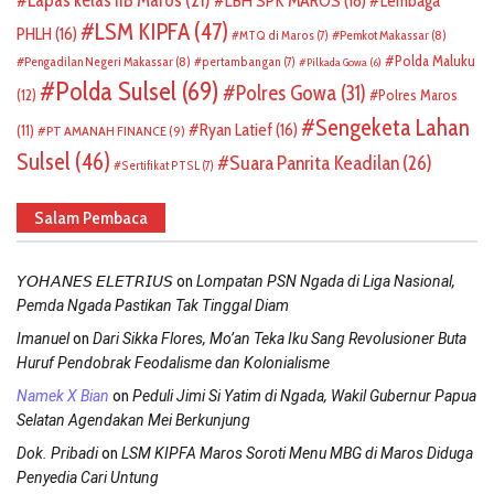
Lembaga
LSM KIPFA
(47)
PHLH
(16)
Pemkot Makassar
(8)
MTQ di Maros
(7)
Polda Maluku
Pengadilan Negeri Makassar
(8)
pertambangan
(7)
Pilkada Gowa
(6)
Polda Sulsel
(69)
Polres Gowa
(31)
(12)
Polres Maros
Sengeketa Lahan
Ryan Latief
(16)
(11)
PT AMANAH FINANCE
(9)
Sulsel
(46)
Suara Panrita Keadilan
(26)
Sertifikat PTSL
(7)
Salam Pembaca
on
𝘠𝘖𝘏𝘈𝘕𝘌𝘚 𝘌𝘓𝘌𝘛𝘙𝘐𝘜𝘚
Lompatan PSN Ngada di Liga Nasional,
Pemda Ngada Pastikan Tak Tinggal Diam
on
Imanuel
Dari Sikka Flores, Mo’an Teka Iku Sang Revolusioner Buta
Huruf Pendobrak Feodalisme dan Kolonialisme
on
Namek X Bian
Peduli Jimi Si Yatim di Ngada, Wakil Gubernur Papua
Selatan Agendakan Mei Berkunjung
on
Dok. Pribadi
LSM KIPFA Maros Soroti Menu MBG di Maros Diduga
Penyedia Cari Untung