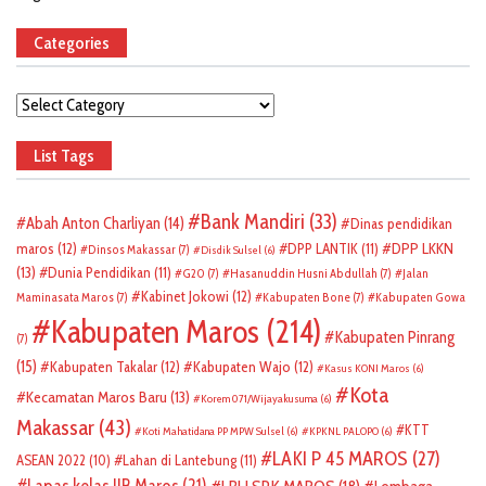
Categories
Categories
List Tags
Bank Mandiri
(33)
Abah Anton Charliyan
(14)
Dinas pendidikan
DPP LKKN
maros
(12)
DPP LANTIK
(11)
Dinsos Makassar
(7)
Disdik Sulsel
(6)
(13)
Dunia Pendidikan
(11)
G20
(7)
Hasanuddin Husni Abdullah
(7)
Jalan
Kabinet Jokowi
(12)
Maminasata Maros
(7)
Kabupaten Bone
(7)
Kabupaten Gowa
Kabupaten Maros
(214)
Kabupaten Pinrang
(7)
(15)
Kabupaten Takalar
(12)
Kabupaten Wajo
(12)
Kasus KONI Maros
(6)
Kota
Kecamatan Maros Baru
(13)
Korem 071/Wijayakusuma
(6)
Makassar
(43)
KTT
Koti Mahatidana PP MPW Sulsel
(6)
KPKNL PALOPO
(6)
LAKI P 45 MAROS
(27)
ASEAN 2022
(10)
Lahan di Lantebung
(11)
Lapas kelas IIB Maros
(21)
LBH SPK MAROS
(18)