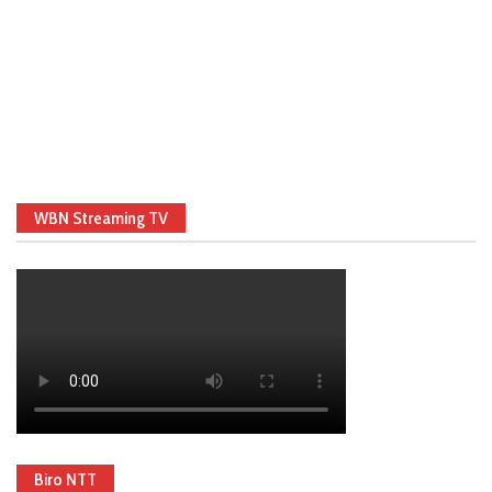
WBN Streaming TV
Biro NTT