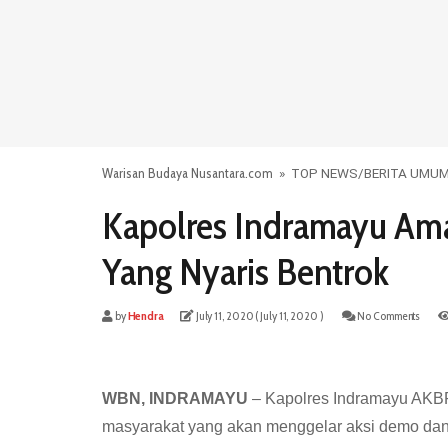
Warisan Budaya Nusantara.com
»
TOP NEWS
/
BERITA UMU
Kapolres Indramayu Am
Yang Nyaris Bentrok
by
Hendra
July 11, 2020
( July 11, 2020 )
No Comments
WBN, INDRAMAYU
– Kapolres Indramayu AKBP
masyarakat yang akan menggelar aksi demo dan 