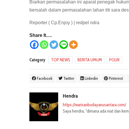
Biarkan permasalahan ini aparat penegak huku
bersalah dalam permasalahan lahan titi sara des
Reporter ( Cp.Enjoy ) | redpel ndra
Share It.....
Category
TOP NEWS
BERITA UMUM
POLRI
Facebook
Twitter
Linkedin
Pinterest
Hendra
https://warisanbudayanusantara.com/
Saya hendra, "dimana ada niat dan kemau