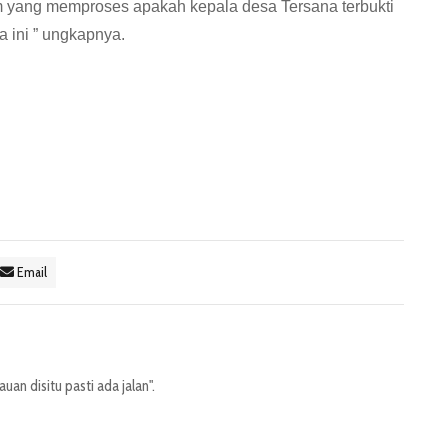
m yang memproses apakah kepala desa Tersana terbukti
a ini ” ungkapnya.
Email
an disitu pasti ada jalan".