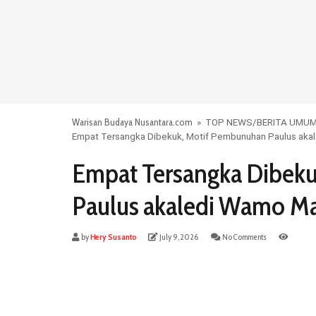
Warisan Budaya Nusantara.com
»
TOP NEWS
/
BERITA UMU
Empat Tersangka Dibekuk, Motif Pembunuhan Paulus aka
Empat Tersangka Dibek
Paulus akaledi Wamo Ma
by
Hery Susanto
July 9, 2026
No Comments