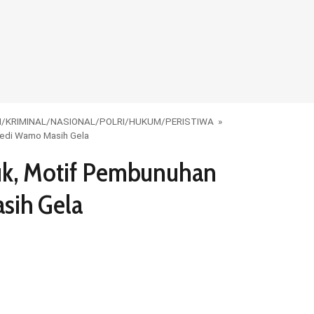
M
/
KRIMINAL
/
NASIONAL
/
POLRI
/
HUKUM
/
PERISTIWA
»
ledi Wamo Masih Gela
uk, Motif Pembunuhan
sih Gela