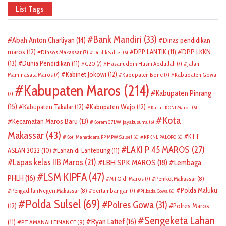
List Tags
Bank Mandiri
(33)
Abah Anton Charliyan
(14)
Dinas pendidikan
DPP LKKN
maros
(12)
DPP LANTIK
(11)
Dinsos Makassar
(7)
Disdik Sulsel
(6)
(13)
Dunia Pendidikan
(11)
G20
(7)
Hasanuddin Husni Abdullah
(7)
Jalan
Kabinet Jokowi
(12)
Maminasata Maros
(7)
Kabupaten Bone
(7)
Kabupaten Gowa
Kabupaten Maros
(214)
Kabupaten Pinrang
(7)
(15)
Kabupaten Takalar
(12)
Kabupaten Wajo
(12)
Kasus KONI Maros
(6)
Kota
Kecamatan Maros Baru
(13)
Korem 071/Wijayakusuma
(6)
Makassar
(43)
KTT
Koti Mahatidana PP MPW Sulsel
(6)
KPKNL PALOPO
(6)
LAKI P 45 MAROS
(27)
ASEAN 2022
(10)
Lahan di Lantebung
(11)
Lapas kelas IIB Maros
(21)
LBH SPK MAROS
(18)
Lembaga
LSM KIPFA
(47)
PHLH
(16)
Pemkot Makassar
(8)
MTQ di Maros
(7)
Polda Maluku
Pengadilan Negeri Makassar
(8)
pertambangan
(7)
Pilkada Gowa
(6)
Polda Sulsel
(69)
Polres Gowa
(31)
(12)
Polres Maros
Sengeketa Lahan
Ryan Latief
(16)
(11)
PT AMANAH FINANCE
(9)