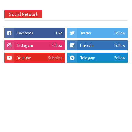
Social Network
Facebook
Like
Twitter
Follow
Instagram
Follow
Linkedin
Follow
Youtube
Subcribe
Telegram
Follow