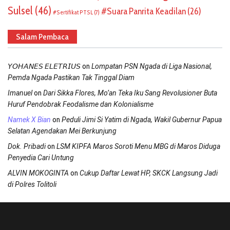
Sulsel
(46)
Suara Panrita Keadilan
(26)
Sertifikat PTSL
(7)
Salam Pembaca
on
𝘠𝘖𝘏𝘈𝘕𝘌𝘚 𝘌𝘓𝘌𝘛𝘙𝘐𝘜𝘚
Lompatan PSN Ngada di Liga Nasional,
Pemda Ngada Pastikan Tak Tinggal Diam
on
Imanuel
Dari Sikka Flores, Mo’an Teka Iku Sang Revolusioner Buta
Huruf Pendobrak Feodalisme dan Kolonialisme
on
Namek X Bian
Peduli Jimi Si Yatim di Ngada, Wakil Gubernur Papua
Selatan Agendakan Mei Berkunjung
on
Dok. Pribadi
LSM KIPFA Maros Soroti Menu MBG di Maros Diduga
Penyedia Cari Untung
on
ALVIN MOKOGINTA
Cukup Daftar Lewat HP, SKCK Langsung Jadi
di Polres Tolitoli