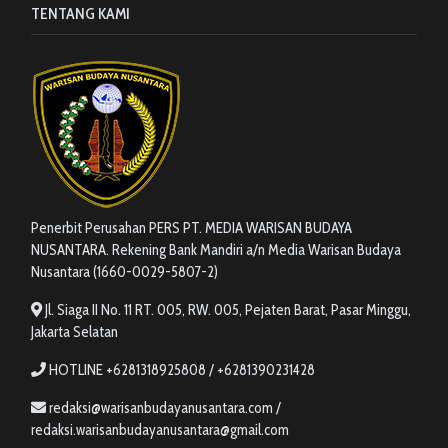
TENTANG KAMI
Penerbit Perusahan PERS PT. MEDIA WARISAN BUDAYA
NUSANTARA. Rekening Bank Mandiri a/n Media Warisan Budaya
Nusantara (1660-0029-5807-2)
Jl. Siaga II No. 11 RT. 005, RW. 005, Pejaten Barat, Pasar Minggu,
Jakarta Selatan
HOTLINE +6281318925808 / +6281390231428
redaksi@warisanbudayanusantara.com /
redaksi.warisanbudayanusantara@gmail.com