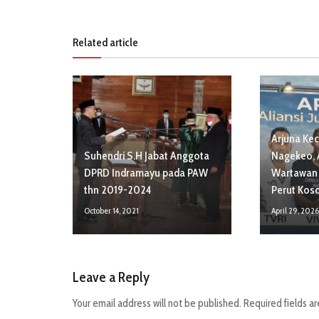
Related article
Arjuna Ke
Suhendri S.H Jabat Anggota
Nagekeo, 
DPRD Indramayu pada PAW
Wartawan 
thn 2019-2024
Perut Kos
October 14, 2021
April 29, 202
Leave a Reply
Your email address will not be published.
Required fields a