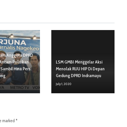
cam Anggota DPRD
No Image
Ancam Polisikan
LSM GMBI Menggelar Aksi
Sambil Hina Pers
Menolak RUU HIP Di Depan
ong
Gedung DPRD Indramayu
6
July 1, 2020
re marked
*