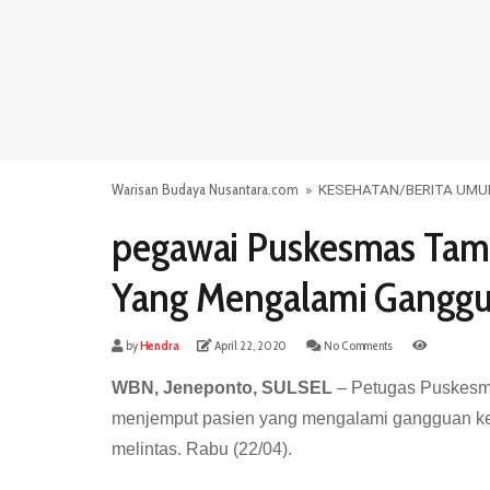
Warisan Budaya Nusantara.com
»
KESEHATAN
/
BERITA UM
pegawai Puskesmas Tam
Yang Mengalami Ganggu
by
Hendra
April 22, 2020
No Comments
WBN, Jeneponto, SULSEL
– Petugas Puskesma
menjemput pasien yang mengalami gangguan ke
melintas. Rabu (22/04).