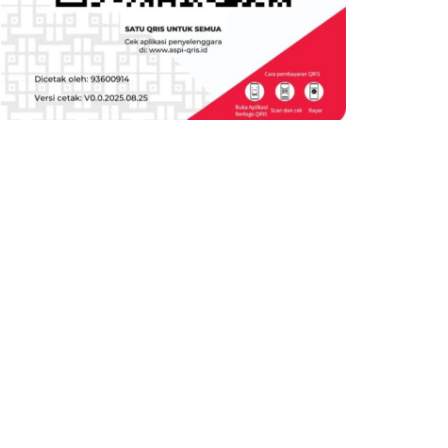
Lepas Kafilah MTQ, Bupati
Pemilu 2024 : Berpolitik
Sumba Timur: Tunjukkan
Praktis, Kades Dan Perangk
Karakter dan Jaga Nama Baik
Desa Terancam Pidana
Daerah
Hingga Penjara
June 22, 2026
March 11, 2023