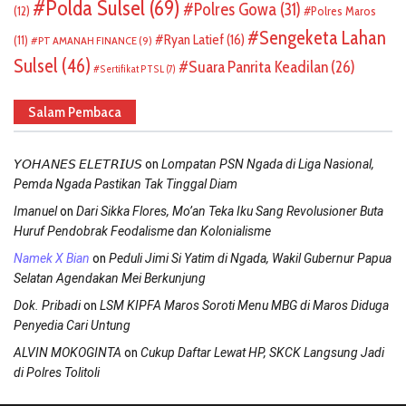
Polda Sulsel
(69)
Polres Gowa
(31)
(12)
Polres Maros
Sengeketa Lahan
Ryan Latief
(16)
(11)
PT AMANAH FINANCE
(9)
Sulsel
(46)
Suara Panrita Keadilan
(26)
Sertifikat PTSL
(7)
Salam Pembaca
on
𝘠𝘖𝘏𝘈𝘕𝘌𝘚 𝘌𝘓𝘌𝘛𝘙𝘐𝘜𝘚
Lompatan PSN Ngada di Liga Nasional,
Pemda Ngada Pastikan Tak Tinggal Diam
on
Imanuel
Dari Sikka Flores, Mo’an Teka Iku Sang Revolusioner Buta
Huruf Pendobrak Feodalisme dan Kolonialisme
on
Namek X Bian
Peduli Jimi Si Yatim di Ngada, Wakil Gubernur Papua
Selatan Agendakan Mei Berkunjung
on
Dok. Pribadi
LSM KIPFA Maros Soroti Menu MBG di Maros Diduga
Penyedia Cari Untung
on
ALVIN MOKOGINTA
Cukup Daftar Lewat HP, SKCK Langsung Jadi
di Polres Tolitoli