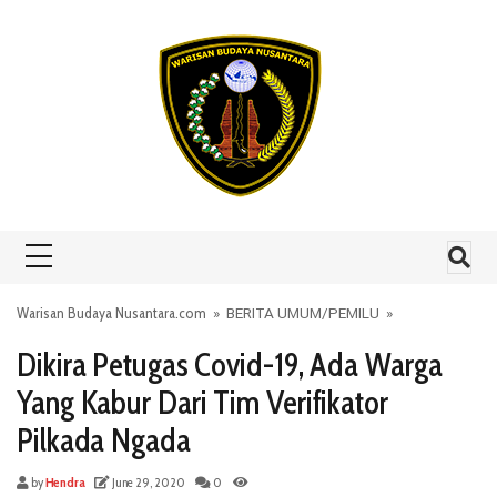
Skip to content
Warisan Budaya Nusantara.com
»
BERITA UMUM
/
PEMILU
»
Dikira Petugas Covid-19, Ada Warga
Yang Kabur Dari Tim Verifikator
Pilkada Ngada
by
Hendra
June 29, 2020
0