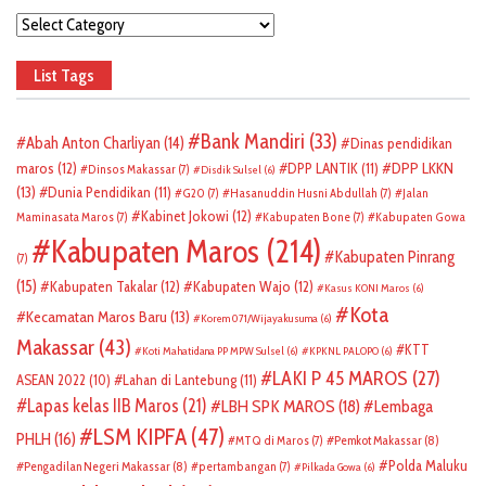
Categories
List Tags
Bank Mandiri
(33)
Abah Anton Charliyan
(14)
Dinas pendidikan
DPP LKKN
maros
(12)
DPP LANTIK
(11)
Dinsos Makassar
(7)
Disdik Sulsel
(6)
(13)
Dunia Pendidikan
(11)
G20
(7)
Hasanuddin Husni Abdullah
(7)
Jalan
Kabinet Jokowi
(12)
Maminasata Maros
(7)
Kabupaten Bone
(7)
Kabupaten Gowa
Kabupaten Maros
(214)
Kabupaten Pinrang
(7)
(15)
Kabupaten Takalar
(12)
Kabupaten Wajo
(12)
Kasus KONI Maros
(6)
Kota
Kecamatan Maros Baru
(13)
Korem 071/Wijayakusuma
(6)
Makassar
(43)
KTT
Koti Mahatidana PP MPW Sulsel
(6)
KPKNL PALOPO
(6)
LAKI P 45 MAROS
(27)
ASEAN 2022
(10)
Lahan di Lantebung
(11)
Lapas kelas IIB Maros
(21)
LBH SPK MAROS
(18)
Lembaga
LSM KIPFA
(47)
PHLH
(16)
Pemkot Makassar
(8)
MTQ di Maros
(7)
Polda Maluku
Pengadilan Negeri Makassar
(8)
pertambangan
(7)
Pilkada Gowa
(6)