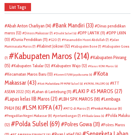
List Tags
Bank Mandiri
(33)
Abah Anton Charliyan
(14)
Dinas pendidikan
DPP LKKN
maros
(12)
DPP LANTIK
(11)
Dinsos Makassar
(7)
Disdik Sulsel
(6)
(13)
Dunia Pendidikan
(11)
G20
(7)
Hasanuddin Husni Abdullah
(7)
Jalan
Kabinet Jokowi
(12)
Maminasata Maros
(7)
Kabupaten Bone
(7)
Kabupaten Gowa
Kabupaten Maros
(214)
Kabupaten Pinrang
(7)
(15)
Kabupaten Takalar
(12)
Kabupaten Wajo
(12)
Kasus KONI Maros
(6)
Kota
Kecamatan Maros Baru
(13)
Korem 071/Wijayakusuma
(6)
Makassar
(43)
KTT
Koti Mahatidana PP MPW Sulsel
(6)
KPKNL PALOPO
(6)
LAKI P 45 MAROS
(27)
ASEAN 2022
(10)
Lahan di Lantebung
(11)
Lapas kelas IIB Maros
(21)
LBH SPK MAROS
(18)
Lembaga
LSM KIPFA
(47)
PHLH
(16)
Pemkot Makassar
(8)
MTQ di Maros
(7)
Polda Maluku
Pengadilan Negeri Makassar
(8)
pertambangan
(7)
Pilkada Gowa
(6)
Polda Sulsel
(69)
Polres Gowa
(31)
(12)
Polres Maros
Sengeketa Lahan
Ryan Latief
(16)
(11)
PT AMANAH FINANCE
(9)