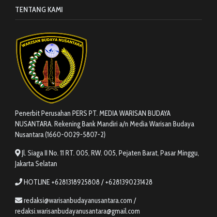
TENTANG KAMI
Penerbit Perusahan PERS PT. MEDIA WARISAN BUDAYA
NUSANTARA. Rekening Bank Mandiri a/n Media Warisan Budaya
Nusantara (1660-0029-5807-2)
Jl. Siaga II No. 11 RT. 005, RW. 005, Pejaten Barat, Pasar Minggu,
Jakarta Selatan
HOTLINE +6281318925808 / +6281390231428
redaksi@warisanbudayanusantara.com /
redaksi.warisanbudayanusantara@gmail.com