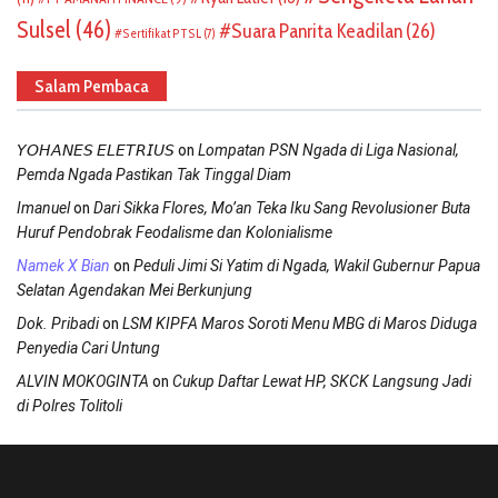
Sulsel
(46)
Suara Panrita Keadilan
(26)
Sertifikat PTSL
(7)
Salam Pembaca
on
𝘠𝘖𝘏𝘈𝘕𝘌𝘚 𝘌𝘓𝘌𝘛𝘙𝘐𝘜𝘚
Lompatan PSN Ngada di Liga Nasional,
Pemda Ngada Pastikan Tak Tinggal Diam
on
Imanuel
Dari Sikka Flores, Mo’an Teka Iku Sang Revolusioner Buta
Huruf Pendobrak Feodalisme dan Kolonialisme
on
Namek X Bian
Peduli Jimi Si Yatim di Ngada, Wakil Gubernur Papua
Selatan Agendakan Mei Berkunjung
on
Dok. Pribadi
LSM KIPFA Maros Soroti Menu MBG di Maros Diduga
Penyedia Cari Untung
on
ALVIN MOKOGINTA
Cukup Daftar Lewat HP, SKCK Langsung Jadi
di Polres Tolitoli