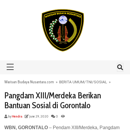
Skip to content
Warisan Budaya Nusantara.com
»
BERITA UMUM
/
TNI
/
SOSIAL
»
Pangdam XIII/Merdeka Berikan
Bantuan Sosial di Gorontalo
by
Hendra
June 29, 2020
0
WBN, GORONTALO
– Pendam XIII/Merdeka, Pangdam