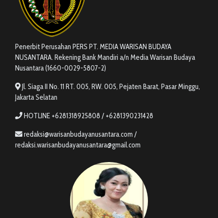
Penerbit Perusahan PERS PT. MEDIA WARISAN BUDAYA
NUSANTARA. Rekening Bank Mandiri a/n Media Warisan Budaya
Nusantara (1660-0029-5807-2)
Jl. Siaga II No. 11 RT. 005, RW. 005, Pejaten Barat, Pasar Minggu,
Jakarta Selatan
HOTLINE +6281318925808 / +6281390231428
redaksi@warisanbudayanusantara.com /
redaksi.warisanbudayanusantara@gmail.com