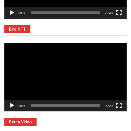
00:00
22:40
Biro NTT
Video
Player
00:00
00:20
Berita Video