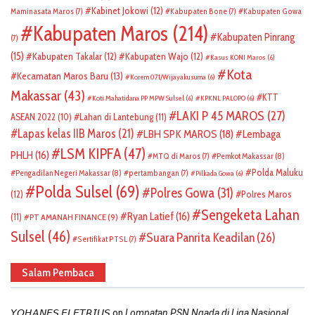
Kabinet Jokowi
(12)
Maminasata Maros
(7)
Kabupaten Bone
(7)
Kabupaten Gowa
Kabupaten Maros
(214)
Kabupaten Pinrang
(7)
(15)
Kabupaten Takalar
(12)
Kabupaten Wajo
(12)
Kasus KONI Maros
(6)
Kota
Kecamatan Maros Baru
(13)
Korem 071/Wijayakusuma
(6)
Makassar
(43)
KTT
Koti Mahatidana PP MPW Sulsel
(6)
KPKNL PALOPO
(6)
LAKI P 45 MAROS
(27)
ASEAN 2022
(10)
Lahan di Lantebung
(11)
Lapas kelas IIB Maros
(21)
LBH SPK MAROS
(18)
Lembaga
LSM KIPFA
(47)
PHLH
(16)
Pemkot Makassar
(8)
MTQ di Maros
(7)
Polda Maluku
Pengadilan Negeri Makassar
(8)
pertambangan
(7)
Pilkada Gowa
(6)
Polda Sulsel
(69)
Polres Gowa
(31)
(12)
Polres Maros
Sengeketa Lahan
Ryan Latief
(16)
(11)
PT AMANAH FINANCE
(9)
Sulsel
(46)
Suara Panrita Keadilan
(26)
Sertifikat PTSL
(7)
Salam Pembaca
on
𝘠𝘖𝘏𝘈𝘕𝘌𝘚 𝘌𝘓𝘌𝘛𝘙𝘐𝘜𝘚
Lompatan PSN Ngada di Liga Nasional,