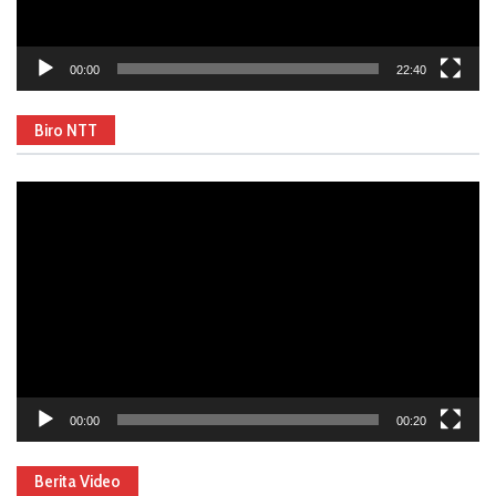
00:00
22:40
Biro NTT
Video
Player
00:00
00:20
Berita Video