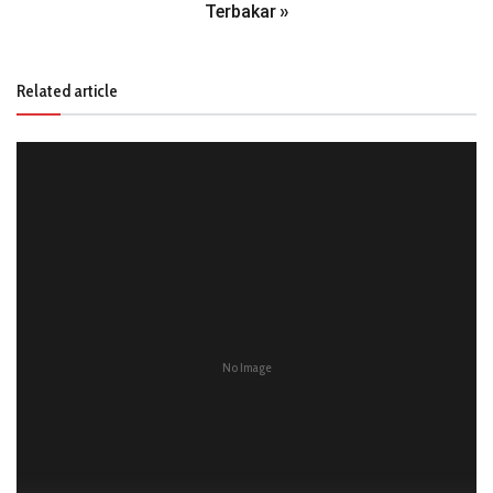
Terbakar
»
Related article
No Image