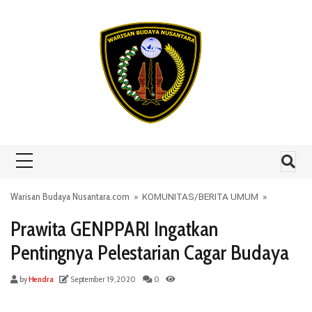
Skip to content
Warisan Budaya Nusantara.com
»
KOMUNITAS
/
BERITA UMUM
»
Prawita GENPPARI Ingatkan
Pentingnya Pelestarian Cagar Budaya
by
Hendra
September 19, 2020
0