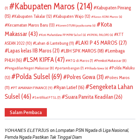
Kabupaten Maros
(214)
Kabupaten Pinrang
(7)
(15)
Kabupaten Takalar
(12)
Kabupaten Wajo
(12)
Kasus KONI Maros
(6)
Kota
Kecamatan Maros Baru
(13)
Korem 071/Wijayakusuma
(6)
Makassar
(43)
KTT
Koti Mahatidana PP MPW Sulsel
(6)
KPKNL PALOPO
(6)
LAKI P 45 MAROS
(27)
ASEAN 2022
(10)
Lahan di Lantebung
(11)
Lapas kelas IIB Maros
(21)
LBH SPK MAROS
(18)
Lembaga
LSM KIPFA
(47)
PHLH
(16)
Pemkot Makassar
(8)
MTQ di Maros
(7)
Polda Maluku
Pengadilan Negeri Makassar
(8)
pertambangan
(7)
Pilkada Gowa
(6)
Polda Sulsel
(69)
Polres Gowa
(31)
(12)
Polres Maros
Sengeketa Lahan
Ryan Latief
(16)
(11)
PT AMANAH FINANCE
(9)
Sulsel
(46)
Suara Panrita Keadilan
(26)
Sertifikat PTSL
(7)
Salam Pembaca
on
𝘠𝘖𝘏𝘈𝘕𝘌𝘚 𝘌𝘓𝘌𝘛𝘙𝘐𝘜𝘚
Lompatan PSN Ngada di Liga Nasional,
Pemda Ngada Pastikan Tak Tinggal Diam