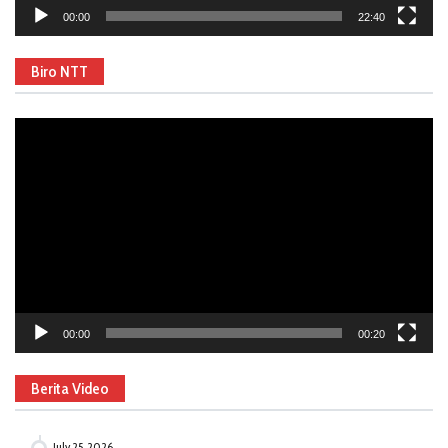
00:00
22:40
Biro NTT
Video
Player
00:00
00:20
Berita Video
July 25, 2026