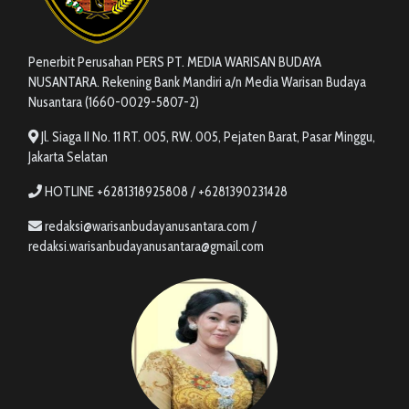
Penerbit Perusahan PERS PT. MEDIA WARISAN BUDAYA
NUSANTARA. Rekening Bank Mandiri a/n Media Warisan Budaya
Nusantara (1660-0029-5807-2)
Jl. Siaga II No. 11 RT. 005, RW. 005, Pejaten Barat, Pasar Minggu,
Jakarta Selatan
HOTLINE +6281318925808 / +6281390231428
redaksi@warisanbudayanusantara.com /
redaksi.warisanbudayanusantara@gmail.com