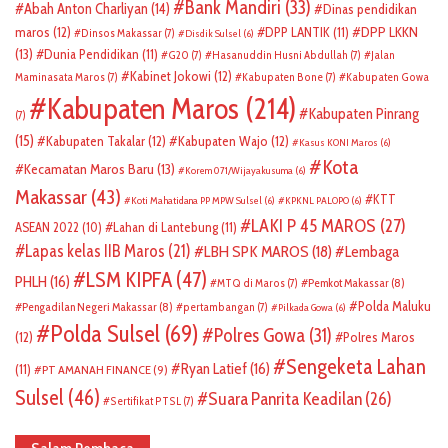
Bank Mandiri
(33)
Abah Anton Charliyan
(14)
Dinas pendidikan
DPP LKKN
maros
(12)
DPP LANTIK
(11)
Dinsos Makassar
(7)
Disdik Sulsel
(6)
(13)
Dunia Pendidikan
(11)
G20
(7)
Hasanuddin Husni Abdullah
(7)
Jalan
Kabinet Jokowi
(12)
Maminasata Maros
(7)
Kabupaten Bone
(7)
Kabupaten Gowa
Kabupaten Maros
(214)
Kabupaten Pinrang
(7)
(15)
Kabupaten Takalar
(12)
Kabupaten Wajo
(12)
Kasus KONI Maros
(6)
Kota
Kecamatan Maros Baru
(13)
Korem 071/Wijayakusuma
(6)
Makassar
(43)
KTT
Koti Mahatidana PP MPW Sulsel
(6)
KPKNL PALOPO
(6)
LAKI P 45 MAROS
(27)
ASEAN 2022
(10)
Lahan di Lantebung
(11)
Lapas kelas IIB Maros
(21)
LBH SPK MAROS
(18)
Lembaga
LSM KIPFA
(47)
PHLH
(16)
Pemkot Makassar
(8)
MTQ di Maros
(7)
Polda Maluku
Pengadilan Negeri Makassar
(8)
pertambangan
(7)
Pilkada Gowa
(6)
Polda Sulsel
(69)
Polres Gowa
(31)
(12)
Polres Maros
Sengeketa Lahan
Ryan Latief
(16)
(11)
PT AMANAH FINANCE
(9)
Sulsel
(46)
Suara Panrita Keadilan
(26)
Sertifikat PTSL
(7)