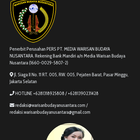
Penerbit Perusahan PERS PT. MEDIA WARISAN BUDAYA
NUSANTARA. Rekening Bank Mandiri a/n Media Warisan Budaya
Nusantara (1660-0029-5807-2)
Jl. Siaga II No. 11 RT. 005, RW. 005, Pejaten Barat, Pasar Minggu,
Jakarta Selatan
HOTLINE +6281318925808 / +6281390231428
redaksi@warisanbudayanusantara.com /
redaksi.warisanbudayanusantara@gmail.com