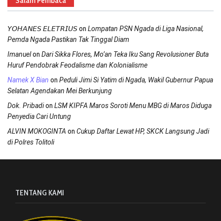
Salam Pembaca
on
𝘠𝘖𝘏𝘈𝘕𝘌𝘚 𝘌𝘓𝘌𝘛𝘙𝘐𝘜𝘚
Lompatan PSN Ngada di Liga Nasional,
Pemda Ngada Pastikan Tak Tinggal Diam
on
Imanuel
Dari Sikka Flores, Mo’an Teka Iku Sang Revolusioner Buta
Huruf Pendobrak Feodalisme dan Kolonialisme
on
Namek X Bian
Peduli Jimi Si Yatim di Ngada, Wakil Gubernur Papua
Selatan Agendakan Mei Berkunjung
on
Dok. Pribadi
LSM KIPFA Maros Soroti Menu MBG di Maros Diduga
Penyedia Cari Untung
on
ALVIN MOKOGINTA
Cukup Daftar Lewat HP, SKCK Langsung Jadi
di Polres Tolitoli
TENTANG KAMI